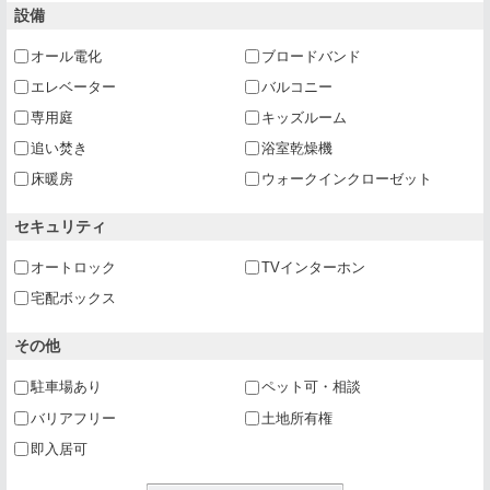
設備
オール電化
ブロードバンド
エレベーター
バルコニー
専用庭
キッズルーム
追い焚き
浴室乾燥機
床暖房
ウォークインクローゼット
セキュリティ
オートロック
TVインターホン
宅配ボックス
その他
駐車場あり
ペット可・相談
バリアフリー
土地所有権
即入居可