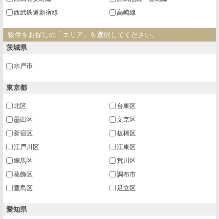
西武鉄道新宿線
高崎線
物件をお探しの「エリア」を選択してください。
茨城県
水戸市
東京都
北区
台東区
墨田区
文京区
新宿区
板橋区
江戸川区
江東区
練馬区
荒川区
葛飾区
調布市
豊島区
足立区
愛知県