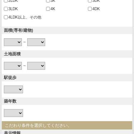
2LDK
3K
3DK
3LDK
4K
4DK
4LDK以上、その他
面積(専有/建物)
～
土地面積
～
駅徒歩
築年数
こだわり条件を選択してください。
表示情報