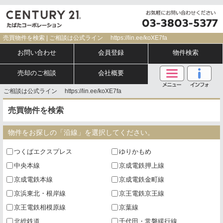
売買物件を検索 | ご相談は公式ライン https://lin.ee/koXE7fa
お問い合わせ
会員登録
物件検索
売却のご相談
会社概要
ご相談は公式ライン https://lin.ee/koXE7fa
売買物件を検索
物件をお探しの「沿線」を選択してください。
つくばエクスプレス
ゆりかもめ
中央本線
京成電鉄押上線
京成電鉄本線
京成電鉄金町線
京浜東北・根岸線
京王電鉄京王線
京王電鉄相模原線
京葉線
北総鉄道
千代田・常磐緩行線