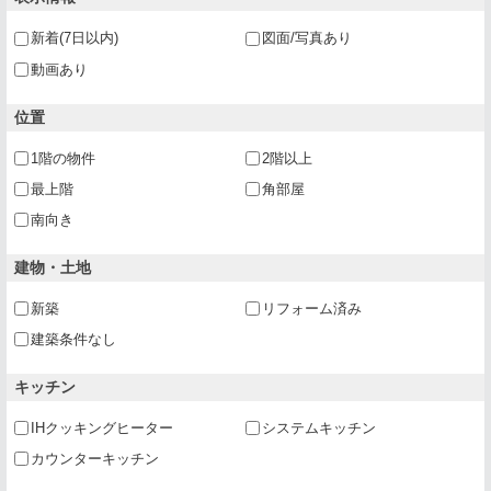
新着(7日以内)
図面/写真あり
動画あり
位置
1階の物件
2階以上
最上階
角部屋
南向き
建物・土地
新築
リフォーム済み
建築条件なし
キッチン
IHクッキングヒーター
システムキッチン
カウンターキッチン