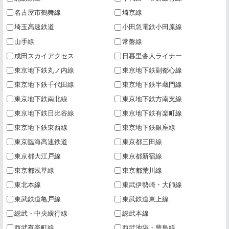
名古屋市鶴舞線
埼京線
埼玉高速鉄道
小田急電鉄小田原線
山手線
常磐線
成田スカイアクセス
日暮里舎人ライナー
東京地下鉄丸ノ内線
東京地下鉄副都心線
東京地下鉄千代田線
東京地下鉄半蔵門線
東京地下鉄南北線
東京地下鉄方南支線
東京地下鉄日比谷線
東京地下鉄有楽町線
東京地下鉄東西線
東京地下鉄銀座線
東京臨海高速鉄道
東京都三田線
東京都大江戸線
東京都新宿線
東京都浅草線
東京都荒川線
東北本線
東武伊勢崎・大師線
東武鉄道亀戸線
東武鉄道東上線
総武・中央緩行線
総武本線
西武有楽町線
西武池袋・豊島線