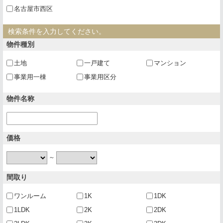
名古屋市西区
検索条件を入力してください。
物件種別
土地
一戸建て
マンション
事業用一棟
事業用区分
物件名称
価格
～
間取り
ワンルーム
1K
1DK
1LDK
2K
2DK