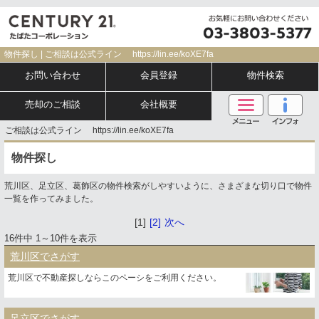
物件探し | ご相談は公式ライン https://lin.ee/koXE7fa
お問い合わせ
会員登録
物件検索
売却のご相談
会社概要
ご相談は公式ライン https://lin.ee/koXE7fa
物件探し
荒川区、足立区、葛飾区の物件検索がしやすいように、さまざまな切り口で物件
一覧を作ってみました。
[1]
[2]
次へ
16件中 1～10件を表示
荒川区でさがす
荒川区で不動産探しならこのペーシをご利用ください。
足立区でさがす