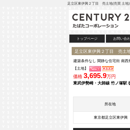
足立区東伊興２丁目 売土地(売買 土地
トップページ
お問い合
足立区東伊興２丁目 売土地
建築条件なし 閑静な住宅街 南西
【土地】
3,695.9
価格
万円
東武伊勢崎・大師線 竹ノ塚駅 
所在地
東京都足立区東伊興