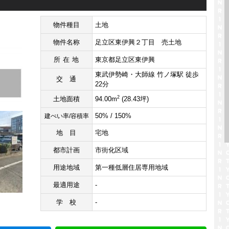
物件種目
土地
物件名称
足立区東伊興２丁目 売土地
所在地
東京都足立区東伊興
東武伊勢崎・大師線 竹ノ塚駅 徒歩
交通
22分
2
土地面積
94.00m
(28.43坪)
50% / 150%
建ぺい率/容積率
地目
宅地
都市計画
市街化区域
用途地域
第一種低層住居専用地域
最適用途
-
学校
-