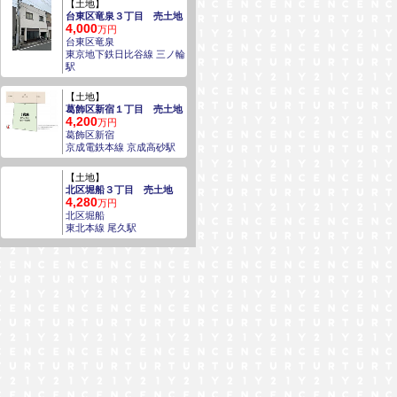
【土地】
台東区竜泉３丁目 売土地
4,000
万円
台東区竜泉
東京地下鉄日比谷線 三ノ輪
駅
【土地】
葛飾区新宿１丁目 売土地
4,200
万円
葛飾区新宿
京成電鉄本線 京成高砂駅
【土地】
北区堀船３丁目 売土地
4,280
万円
北区堀船
東北本線 尾久駅