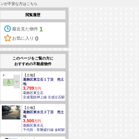
ローンが不安な方はこちら
閲覧履歴
1
最近見た物件
0
お気に入り
このページをご覧の方に
おすすめの不動産物件
【土地】
葛飾区東立石１丁目 売土
地
3,799
万円
葛飾区東立石
京成電鉄押上線 京成立石駅
【土地】
葛飾区東水元３丁目 売土
地
3,500
万円
葛飾区東水元
千代田・常磐緩行線 金町駅