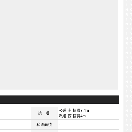
公道 南 幅員7.4m
接道
私道 西 幅員4m
私道面積
-