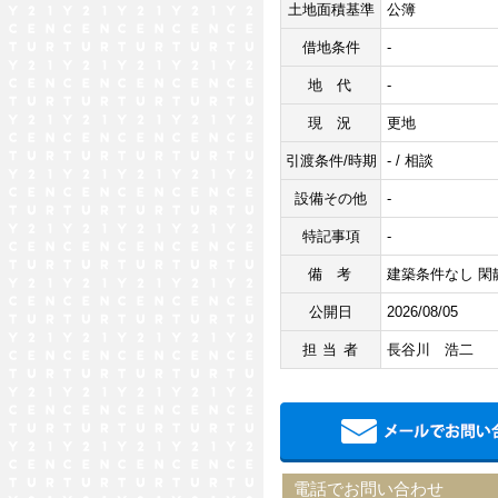
土地面積基準
公簿
借地条件
-
地代
-
現況
更地
引渡条件/時期
- / 相談
設備その他
-
特記事項
-
備考
建築条件なし 閑
公開日
2026/08/05
担当者
長谷川 浩二
電話でお問い合わせ