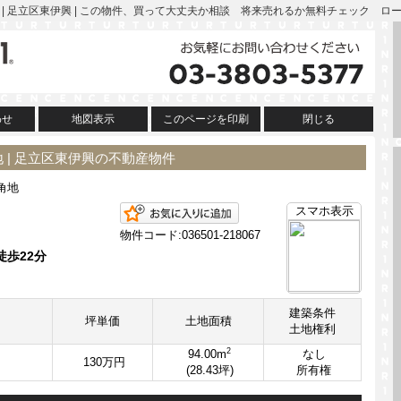
) | 足立区東伊興 | この物件、買って大丈夫か相談 将来売れるか無料チェック 
わせ
地図表示
このページを印刷
閉じる
 | 足立区東伊興の不動産物件
角地
お気に入りに追加
スマホ表示
物件コード:036501-218067
徒歩22分
建築条件
坪単価
土地面積
土地権利
2
94.00m
なし
130万円
(28.43坪)
所有権