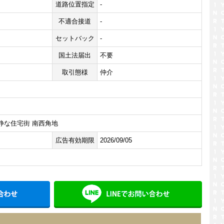
道路位置指定
-
不適合接道
-
セットバック
-
国土法届出
不要
取引態様
仲介
静な住宅街 南西角地
広告有効期限
2026/09/05
メールでお問い合わせ
LINE