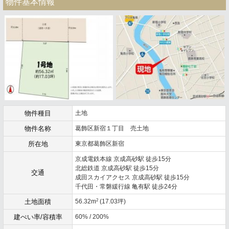
物件基本情報
物件種目
土地
物件名称
葛飾区新宿１丁目 売土地
所在地
東京都葛飾区新宿
京成電鉄本線 京成高砂駅 徒歩15分
北総鉄道 京成高砂駅 徒歩15分
交通
成田スカイアクセス 京成高砂駅 徒歩15分
千代田・常磐緩行線 亀有駅 徒歩24分
2
土地面積
56.32m
(17.03坪)
建ぺい率/容積率
60% / 200%