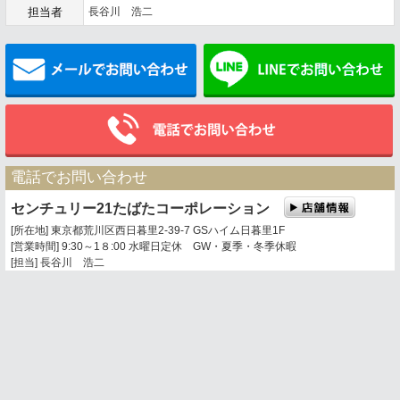
担当者
長谷川 浩二
メールでお問い合わせ
電話でお問い合わせ
センチュリー21たばたコーポレーション
[所在地] 東京都荒川区西日暮里2-39-7 GSハイム日暮里1F
[営業時間] 9:30～1８:00 水曜日定休 GW・夏季・冬季休暇
[担当] 長谷川 浩二
0120-360-201
03-3803-5377
携帯電話・PHSからは
トップページ
お問い合わせ
地図表示
センチュリー21の加盟店は、すべて独立・自営です。
荒川区周辺、足立区、葛飾区の不動産情報は センチュリー21たばたコーポレーシ