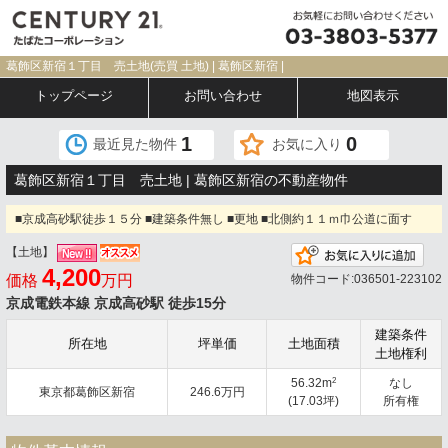
葛飾区新宿１丁目 売土地(売買 土地) | 葛飾区新宿 |
トップページ
お問い合わせ
地図表示
1
0
最近見た物件
お気に入り
葛飾区新宿１丁目 売土地 | 葛飾区新宿の不動産物件
■京成高砂駅徒歩１５分 ■建築条件無し ■更地 ■北側約１１ｍ巾公道に面す
【土地】
お気
4,200
価格
万円
物件コード:036501-223102
京成電鉄本線 京成高砂駅 徒歩15分
建築条件
所在地
坪単価
土地面積
土地権利
2
56.32m
なし
東京都葛飾区新宿
246.6万円
(17.03坪)
所有権