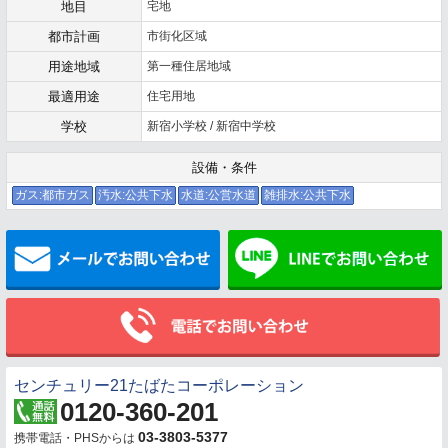
地目
宅地
都市計画
市街化区域
用途地域
第一種住居地域
最適用途
住宅用地
学校
新宿小学校 / 新宿中学校
設備・条件
ガス:都市ガス
汚水:公共下水
水道:公営水道
雑排水:公共下水
メールでお問い合わせ
センチュリー21たばたコーポレーション
0120-360-201
03-3803-5377
携帯電話・PHSからは