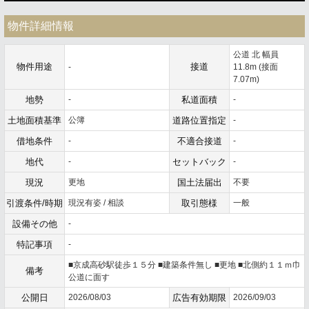
物件詳細情報
公道 北 幅員
物件用途
接道
-
11.8m (接面
7.07m)
地勢
-
私道面積
-
土地面積基準
公簿
道路位置指定
-
借地条件
-
不適合接道
-
地代
-
セットバック
-
現況
更地
国土法届出
不要
引渡条件/時期
現況有姿 / 相談
取引態様
一般
設備その他
-
特記事項
-
■京成高砂駅徒歩１５分 ■建築条件無し ■更地 ■北側約１１ｍ巾
備考
公道に面す
公開日
2026/08/03
広告有効期限
2026/09/03