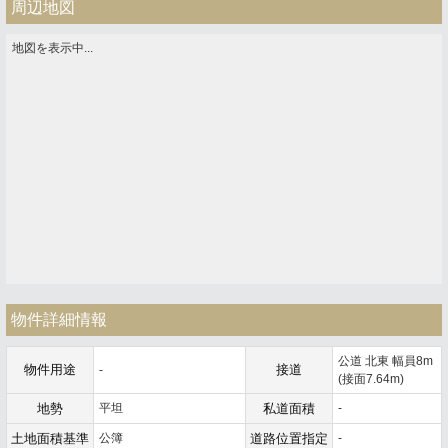
周辺地図
地図を表示中...
物件詳細情報
公道 北東 幅員8m
物件用途
接道
-
(接面7.64m)
地勢
平坦
私道面積
-
土地面積基準
公簿
道路位置指定
-