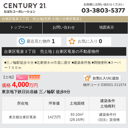
台東区竜泉３丁目 売土地(売買 土地) | 台東区竜泉 |
トップページ
お問い合わせ
地図表示
1
0
最近見た物件
お気に入り
台東区竜泉３丁目 売土地 | 台東区竜泉の不動産物件
■三ノ輪駅徒歩９分 ■北東側８ｍ巾道に面す ■建築条件無 ■買物便利 ■スーパ
ー７００ｍ
【土地】
お気
4,000
価格
万円
物件コード:036501-211574
東京地下鉄日比谷線 三ノ輪駅 徒歩9分
建築条件
所在地
坪単価
土地面積
土地権利
2
93.10m
建築条件付
東京都台東区竜泉
142万円
(28.16坪)
（旧法）賃借権