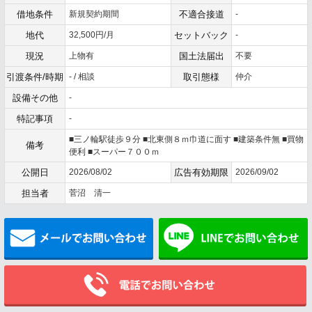
借地条件
新規契約期間
不適合接道
-
地代
32,500円/月
セットバック
-
現況
上物有
国土法届出
不要
引渡条件/時期
- / 相談
取引態様
仲介
設備その他
-
特記事項
-
■三ノ輪駅徒歩９分 ■北東側８ｍ巾道に面す ■建築条件無 ■買物
備考
便利 ■スーパー７００ｍ
公開日
2026/08/02
広告有効期限
2026/09/02
担当者
菅沼 清一
メールでお問い合わせ