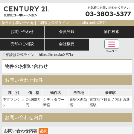
物件のお問い合わせ | ご相談は公式ライン https://lin.ee/koXE7fa
お問い合わせ
会員登録
物件検索
売却のご相談
会社概要
ご相談は公式ライン https://lin.ee/koXE7fa
物件のお問い合わせ
お問い合わせ物件
種 別
価 格
物件名
所在地
最寄駅
中古マンショ
24,980万
シティタワー
新宿区西新
東京地下鉄丸ノ内線 西新
ン
円
新宿
宿
宿駅
お問い合わせ内容
お問い合わせ内容
必須