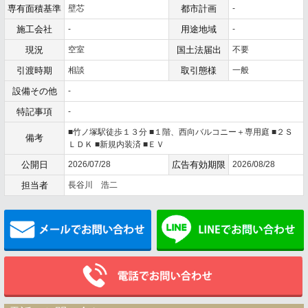
専有面積基準
壁芯
都市計画
-
施工会社
-
用途地域
-
現況
空室
国土法届出
不要
引渡時期
相談
取引態様
一般
設備その他
-
特記事項
-
■竹ノ塚駅徒歩１３分 ■１階、西向バルコニー＋専用庭 ■２Ｓ
備考
ＬＤＫ ■新規内装済 ■ＥＶ
公開日
2026/07/28
広告有効期限
2026/08/28
担当者
長谷川 浩二
メールでお問い合わせ