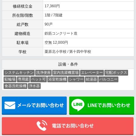
修繕積立金
17,360円
所在階/階数
1階 / 7階建
総戸数
90戸
建物構造
鉄筋コンクリート造
駐車場
空無 12,000円
学校
栗原北小学校 / 第十四中学校
設備・条件
システムキッチン
洗浄便座
室内洗濯機置場
エレベーター
宅配ボックス
駐輪場
専用庭
ペット可
浴室乾燥機
シャワー
給湯器
バルコニー
食器洗乾燥機
浄水器
メールでお問い合わせ