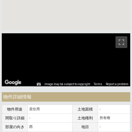
ストリートビュー未対応エリアです。
Image may be subject to copyright
Terms
Report a problem
物件詳細情報
物件用途
居住用
土地面積
-
間取り詳細
-
土地権利
所有権
部屋の向き
西
地目
-