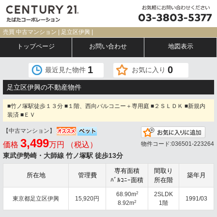
売買 中古マンション | 足立区伊興 |
トップページ
お問い合わせ
地図表示
1
0
最近見た物件
お気に入り
足立区伊興の不動産物件
■竹ノ塚駅徒歩１３分 ■１階、西向バルコニー＋専用庭 ■２ＳＬＤＫ ■新規内
装済 ■ＥＶ
【中古マンション】
お気
3,499
価格
万円 （税込）
物件コード:036501-223264
東武伊勢崎・大師線 竹ノ塚駅 徒歩13分
専有面積
間取り
所在地
管理費
築年月
ﾊﾞﾙｺﾆｰ面積
所在階
2
68.90m
2SLDK
東京都足立区伊興
15,920円
1991/03
2
8.92m
1階