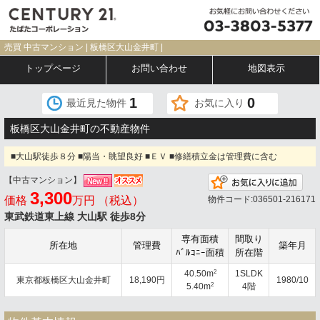
売買 中古マンション | 板橋区大山金井町 |
トップページ
お問い合わせ
地図表示
1
0
最近見た物件
お気に入り
板橋区大山金井町の不動産物件
■大山駅徒歩８分 ■陽当・眺望良好 ■ＥＶ ■修繕積立金は管理費に含む
【中古マンション】
お気
3,300
価格
万円 （税込）
物件コード:036501-216171
東武鉄道東上線 大山駅 徒歩8分
専有面積
間取り
所在地
管理費
築年月
ﾊﾞﾙｺﾆｰ面積
所在階
2
40.50m
1SLDK
東京都板橋区大山金井町
18,190円
1980/10
2
5.40m
4階