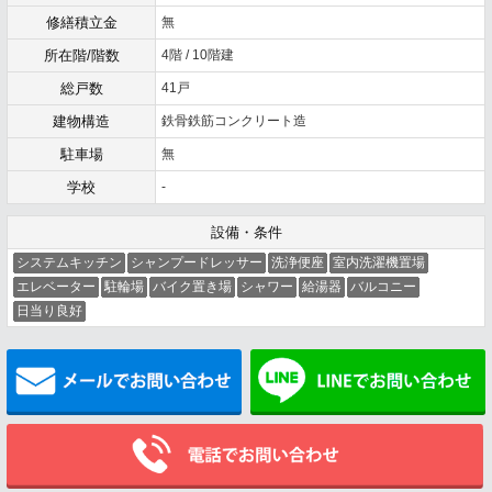
修繕積立金
無
所在階/階数
4階 / 10階建
総戸数
41戸
建物構造
鉄骨鉄筋コンクリート造
駐車場
無
学校
-
設備・条件
システムキッチン
シャンプードレッサー
洗浄便座
室内洗濯機置場
エレベーター
駐輪場
バイク置き場
シャワー
給湯器
バルコニー
日当り良好
メールでお問い合わせ