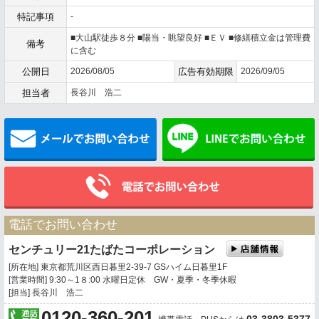
特記事項
-
■大山駅徒歩８分 ■陽当・眺望良好 ■ＥＶ ■修繕積立金は管理費
備考
に含む
公開日
2026/08/05
広告有効期限
2026/09/05
担当者
長谷川 浩二
メールでお問い合わせ
電話でお問い合わせ
センチュリー21たばたコーポレーション
[所在地] 東京都荒川区西日暮里2-39-7 GSハイム日暮里1F
[営業時間] 9:30～1８:00 水曜日定休 GW・夏季・冬季休暇
[担当] 長谷川 浩二
0120-360-201