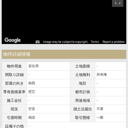
Image may be subject to copyright
Terms
Report a problem
物件詳細情報
物件用途
居住用
土地面積
-
間取り詳細
-
土地権利
所有権
部屋の向き
南西
地目
-
専有面積基準
壁芯
都市計画
-
施工会社
-
用途地域
-
現況
空室
国土法届出
不要
引渡時期
相談
取引態様
一般
設備その他
-