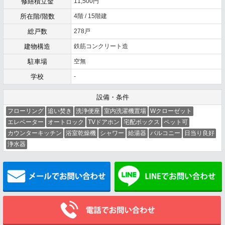
修繕積立金
11,500円
所在階/階数
4階 / 15階建
総戸数
278戸
建物構造
鉄筋コンクリート造
駐車場
空無
学校
-
設備・条件
フローリング
追い焚き
洗浄便座
室内洗濯機置場
Wクローゼット
エレベーター
オートロック
TVドアホン
宅配ボックス
ペット可
カウンターキッチン
浴室乾燥機
シャワー
給湯器
バルコニー
日当り良好
浄水器
メールでお問い合わせ