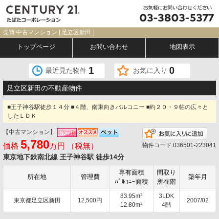
売買 中古マンション | 足立区新田 |
トップページ
お問い合わせ
地図表示
1
0
最近見た物件
お気に入り
足立区新田の不動産物件
■王子神谷駅徒歩１４分 ■４階、南東向きバルコニー ■約２０・９帖の広々と
したＬＤＫ
【中古マンション】
お気
5,780
価格
万円 （税無）
物件コード:036501-223041
東京地下鉄南北線 王子神谷駅 徒歩14分
専有面積
間取り
所在地
管理費
築年月
ﾊﾞﾙｺﾆｰ面積
所在階
2
83.95m
3LDK
東京都足立区新田
12,500円
2007/02
2
12.80m
4階