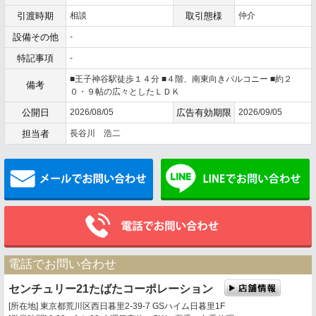
引渡時期
相談
取引態様
仲介
設備その他
-
特記事項
-
■王子神谷駅徒歩１４分 ■４階、南東向きバルコニー ■約２
備考
０・９帖の広々としたＬＤＫ
公開日
2026/08/05
広告有効期限
2026/09/05
担当者
長谷川 浩二
メールでお問い合わせ
電話でお問い合わせ
センチュリー21たばたコーポレーション
[所在地] 東京都荒川区西日暮里2-39-7 GSハイム日暮里1F