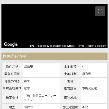
ストリートビュー未対応エリアです。
Image may be subject to copyright
Terms
Report a problem
物件詳細情報
物件用途
居住用
土地面積
-
間取り詳細
-
土地権利
所有権
部屋の向き
南東
地目
-
専有面積基準
壁芯
都市計画
市街化区域
（株）長谷工コーポレー
施工会社
用途地域
-
ション
現況
居住中
国土法届出
不要