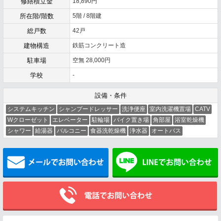
修繕積立金
18,890円
所在階/階数
5階 / 8階建
総戸数
42戸
建物構造
鉄筋コンクリート造
駐車場
空無 28,000円
学校
-
設備・条件
システムキッチン
シャンプードレッサー
洗浄便座
室内洗濯機置場
CATV
Wクローゼット
エレベーター
駐輪場
バイク置き場
角部屋
浴室乾燥機
シャワー
給湯器
バルコニー
食器洗乾燥機
浄水器
オートバス
メールでお問い合わせ