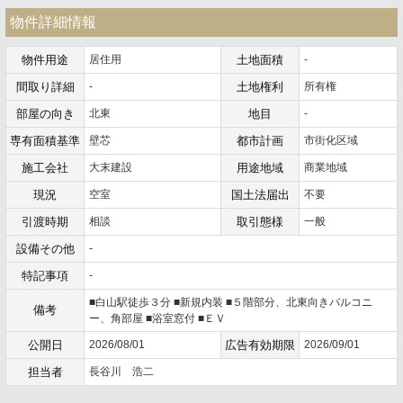
物件詳細情報
物件用途
居住用
土地面積
-
間取り詳細
-
土地権利
所有権
部屋の向き
北東
地目
-
専有面積基準
壁芯
都市計画
市街化区域
施工会社
大末建設
用途地域
商業地域
現況
空室
国土法届出
不要
引渡時期
相談
取引態様
一般
設備その他
-
特記事項
-
■白山駅徒歩３分 ■新規内装 ■５階部分、北東向きバルコニ
備考
ー、角部屋 ■浴室窓付 ■ＥＶ
公開日
2026/08/01
広告有効期限
2026/09/01
担当者
長谷川 浩二