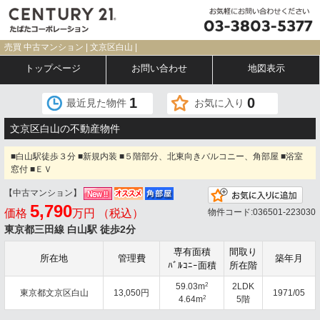
売買 中古マンション | 文京区白山 |
トップページ
お問い合わせ
地図表示
1
0
最近見た物件
お気に入り
文京区白山の不動産物件
■白山駅徒歩３分 ■新規内装 ■５階部分、北東向きバルコニー、角部屋 ■浴室
窓付 ■ＥＶ
【中古マンション】
お気
5,790
価格
万円 （税込）
物件コード:036501-223030
東京都三田線 白山駅 徒歩2分
専有面積
間取り
所在地
管理費
築年月
ﾊﾞﾙｺﾆｰ面積
所在階
2
59.03m
2LDK
東京都文京区白山
13,050円
1971/05
2
4.64m
5階