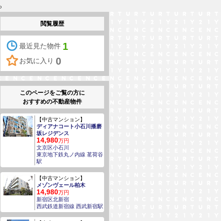
ら
閲覧履歴
1
最近見た物件
0
お気に入り
このページをご覧の方に
おすすめの不動産物件
【中古マンション】
ディアナコート小石川播磨
坂レジデンス
14,980
万円
文京区小石川
東京地下鉄丸ノ内線 茗荷谷
駅
【中古マンション】
メゾンヴェール柏木
14,980
万円
新宿区北新宿
西武鉄道新宿線 西武新宿駅