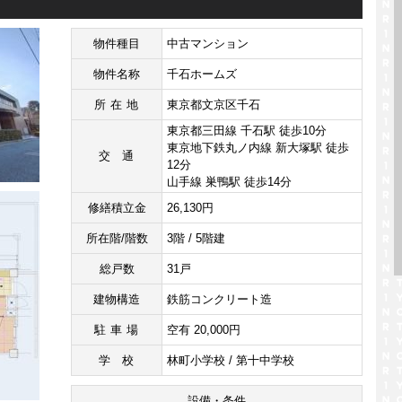
物件種目
中古マンション
物件名称
千石ホームズ
所在地
東京都文京区千石
東京都三田線 千石駅 徒歩10分
東京地下鉄丸ノ内線 新大塚駅 徒歩
交通
12分
山手線 巣鴨駅 徒歩14分
修繕積立金
26,130円
所在階/階数
3階 / 5階建
総戸数
31戸
建物構造
鉄筋コンクリート造
駐車場
空有 20,000円
学校
林町小学校 / 第十中学校
設備・条件