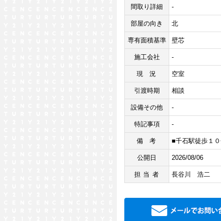
間取り詳細
-
部屋の向き
北
専有面積基準
壁芯
施工会社
-
現況
空室
引渡時期
相談
設備その他
-
特記事項
-
備考
■千石駅徒歩１０
公開日
2026/08/06
担当者
長谷川 浩二