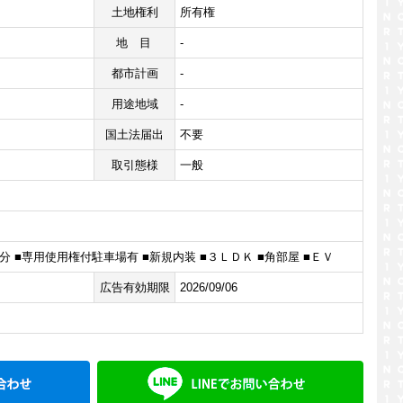
土地権利
所有権
地目
-
都市計画
-
用途地域
-
国土法届出
不要
取引態様
一般
分 ■専用使用権付駐車場有 ■新規内装 ■３ＬＤＫ ■角部屋 ■ＥＶ
広告有効期限
2026/09/06
メールでお問い合わせ
LINE