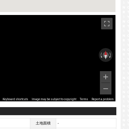
です。
Image may be subject to copyright
Terms
Report a problem
Keyboard shortcuts
土地面積
-