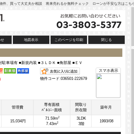
| この物件、買って大丈夫か相談 将来売れるか無料チェック ローンが不安な方はこち
わせ
地図表示
このページを印刷
閉じる
駐車場有 ■新規内装 ■３ＬＤＫ ■角部屋 ■ＥＶ
お気に入りに追加
スマホ表示
）
物件コード:036501-222679
専有面積
間取り
管理費
築年月
ﾊﾞﾙｺﾆｰ面積
所在階
2
71.59m
3LDK
15,034円
1993/08
2
7.43m
3階