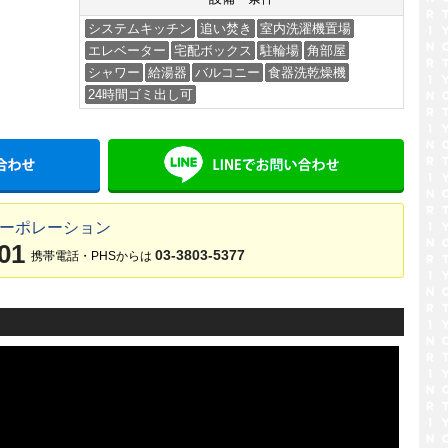
システムキッチン
追い焚き
室内洗濯機置場
エレベーター
宅配ボックス
駐輪場
角部屋
シャワー
給湯器
バルコニー
食器洗乾燥機
24時間ゴミ出し可
メールでお問い合わせ
LINE
コーポレーション
01
03-3803-5377
携帯電話・PHSからは