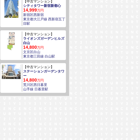
【中古マンション】
シティタワー新宿新都心
14,999
万円
新宿区西新宿
東京都大江戸線 西新宿五丁
目駅
【中古マンション】
ライオンズガーデンヒルズ
白山
14,800
万円
文京区白山
東京都三田線 白山駅
【中古マンション】
ステーションガーデンタワ
ー
14,800
万円
荒川区西日暮里
山手線 日暮里駅