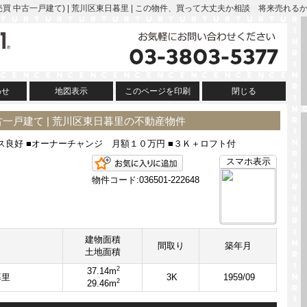
買 中古一戸建て) | 荒川区東日暮里 | この物件、買って大丈夫か相談 将来売れ
わせ
地図表示
このページを印刷
閉じる
一戸建て | 荒川区東日暮里の不動産物件
ス良好 ■オーナーチャンジ 月額１０万円 ■３Ｋ＋ロフト付
お気に入りに追加
スマホ表示
物件コード:036501-222648
建物面積
間取り
築年月
土地面積
2
37.14m
暮里
3K
1959/09
2
29.46m