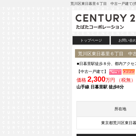
荒川区東日暮里６丁目 中古一戸建て(売
トップページ
お問い合
荒川区東日暮里６丁目 中古
■日暮里駅徒歩８分、都内アクセ
【中古一戸建て】
2,300
価格
万円 （税無）
山手線 日暮里駅 徒歩8分
所在地
東京都荒川区東日