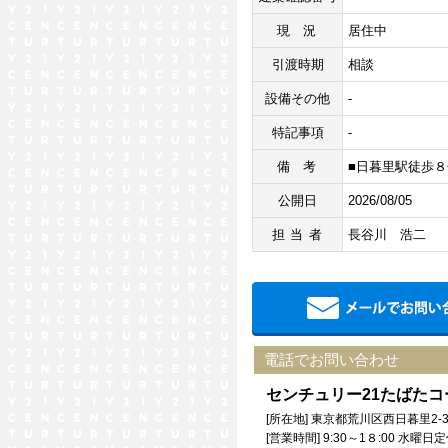
現況
居住中
引渡時期
相談
設備その他
-
特記事項
-
備考
■日暮里駅徒歩８
公開日
2026/08/05
担当者
長谷川 浩二
電話でお問い合わせ
センチュリー21たばた
[所在地] 東京都荒川区西日暮里2-3
[営業時間] 9:30～1８:00 水