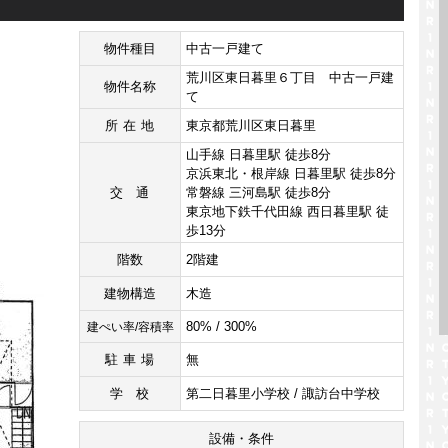
物件種目
中古一戸建て
荒川区東日暮里６丁目 中古一戸建
物件名称
て
所在地
東京都荒川区東日暮里
山手線 日暮里駅 徒歩8分
京浜東北・根岸線 日暮里駅 徒歩8分
交通
常磐線 三河島駅 徒歩8分
東京地下鉄千代田線 西日暮里駅 徒
歩13分
階数
2階建
建物構造
木造
80% / 300%
建ぺい率/容積率
駐車場
無
学校
第二日暮里小学校 / 諏訪台中学校
設備・条件