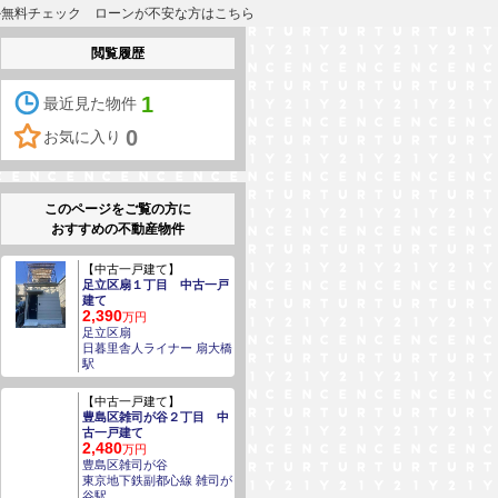
るか無料チェック ローンが不安な方はこちら
閲覧履歴
1
最近見た物件
0
お気に入り
このページをご覧の方に
おすすめの不動産物件
【中古一戸建て】
足立区扇１丁目 中古一戸
建て
2,390
万円
足立区扇
日暮里舎人ライナー 扇大橋
駅
【中古一戸建て】
豊島区雑司が谷２丁目 中
古一戸建て
2,480
万円
豊島区雑司が谷
東京地下鉄副都心線 雑司が
谷駅