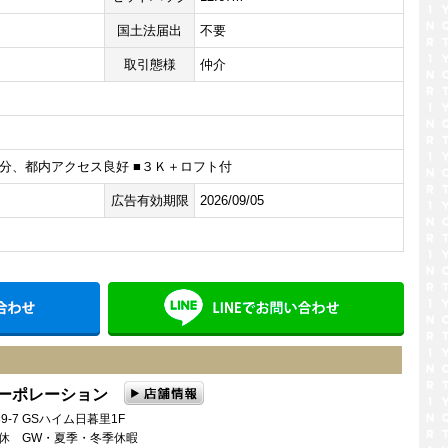
国土法届出
不要
取引態様
仲介
分、都内アクセス良好 ■３Ｋ＋ロフト付
広告有効期限
2026/09/05
メールでお問い合わせ
LINE
コーポレーション
9-7 GSハイム日暮里1F
曜日定休 GW・夏季・冬季休暇