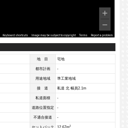
Image may be subject to copyright
Terms
Report a problem
Keyboard shortcuts
地目
宅地
都市計画
-
用途地域
準工業地域
接道
私道 北 幅員2.1m
私道面積
-
道路位置指定
-
不適合接道
-
2
セットバック
12.67m