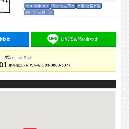
ガス:都市ガス
汚水:公共下水
水道:公営水道
雑排水:公共下水
メールでお問い合わせ
LINE
コーポレーション
01
03-3803-5377
携帯電話・PHSからは