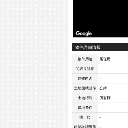
物件詳細情報
物件用途
居住用
間取り詳細
-
建物向き
-
土地面積基準
公簿
土地権利
所有権
借地条件
-
地代
-
建築確認番号
-