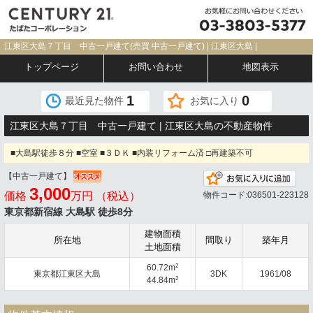
江東区大島７丁目 中古一戸建て(売買 中古一戸建て) | 江東区大島 |
トップページ
お問い合わせ
地図表示
1
0
最近見た物件
お気に入り
江東区大島７丁目 中古一戸建て | 江東区大島の不動産物件
■大島駅徒歩８分 ■空室 ■３ＤＫ ■内装リフォーム済 □再建築不可
【中古一戸建て】
お気
3,000
価格
万円 （税込）
物件コード:036501-223128
東京都新宿線 大島駅 徒歩8分
建物面積
所在地
間取り
築年月
土地面積
2
60.72m
東京都江東区大島
3DK
1961/08
2
44.84m