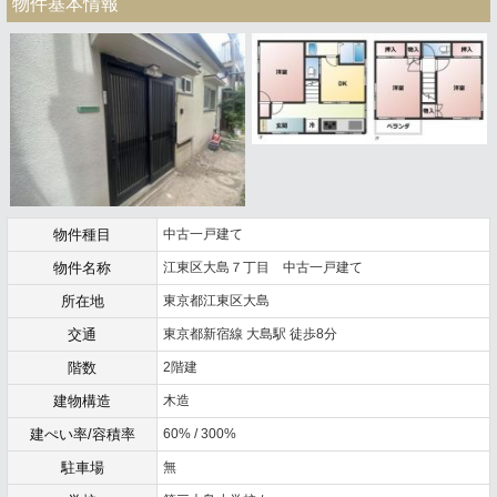
物件基本情報
物件種目
中古一戸建て
物件名称
江東区大島７丁目 中古一戸建て
所在地
東京都江東区大島
交通
東京都新宿線 大島駅 徒歩8分
階数
2階建
建物構造
木造
建ぺい率/容積率
60% / 300%
駐車場
無