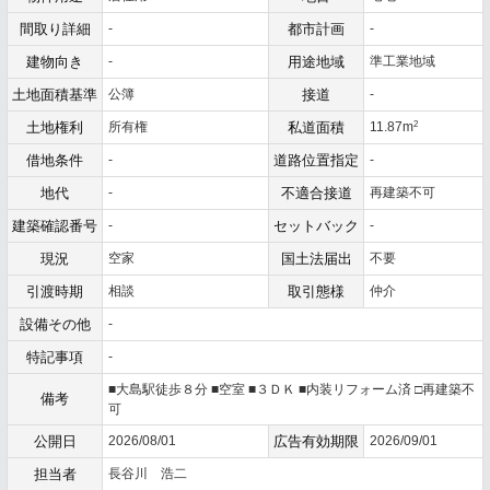
間取り詳細
-
都市計画
-
建物向き
-
用途地域
準工業地域
土地面積基準
公簿
接道
-
2
土地権利
所有権
私道面積
11.87m
借地条件
-
道路位置指定
-
地代
-
不適合接道
再建築不可
建築確認番号
-
セットバック
-
現況
空家
国土法届出
不要
引渡時期
相談
取引態様
仲介
設備その他
-
特記事項
-
■大島駅徒歩８分 ■空室 ■３ＤＫ ■内装リフォーム済 □再建築不
備考
可
公開日
2026/08/01
広告有効期限
2026/09/01
担当者
長谷川 浩二