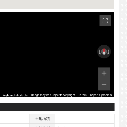
です。
Image may be subject to copyright
Terms
Report a problem
Keyboard shortcuts
土地面積
-