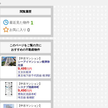
ら
閲覧履歴
1
最近見た物件
0
お気に入り
このページをご覧の方に
おすすめの不動産物件
【中古マンション】
シーアイマンション根津弥
生坂
9,499
万円
文京区根津
東京地下鉄千代田線 根津駅
【中古マンション】
シスナブ池袋本町
9,490
万円
豊島区池袋本町
埼京線 板橋駅
【中古マンション】