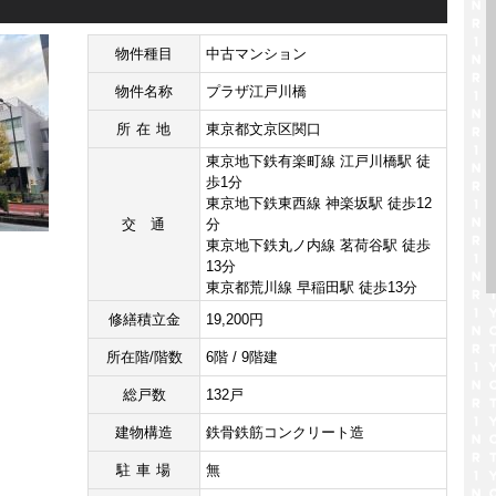
物件種目
中古マンション
物件名称
プラザ江戸川橋
所在地
東京都文京区関口
東京地下鉄有楽町線 江戸川橋駅 徒
歩1分
東京地下鉄東西線 神楽坂駅 徒歩12
交通
分
東京地下鉄丸ノ内線 茗荷谷駅 徒歩
13分
東京都荒川線 早稲田駅 徒歩13分
修繕積立金
19,200円
所在階/階数
6階 / 9階建
総戸数
132戸
建物構造
鉄骨鉄筋コンクリート造
駐車場
無