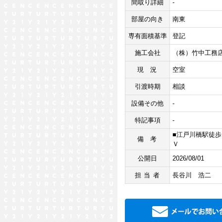
間取り詳細
-
部屋の向き
南東
専有面積基準
登記
施工会社
（株）竹中工務
現況
空室
引渡時期
相談
設備その他
-
特記事項
-
■江戸川橋駅徒歩
備考
Ｖ
公開日
2026/08/01
担当者
長谷川 浩二