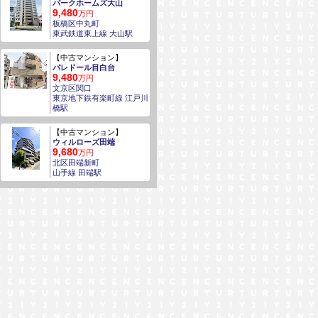
パークホームズ大山
9,480
万円
板橋区中丸町
東武鉄道東上線 大山駅
【中古マンション】
パレドール目白台
9,480
万円
文京区関口
東京地下鉄有楽町線 江戸川
橋駅
【中古マンション】
ウィルローズ田端
9,680
万円
北区田端新町
山手線 田端駅