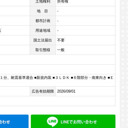
土地権利
所有権
地目
-
都市計画
-
店
用途地域
-
国土法届出
不要
取引態様
一般
１分、耐震基準適合 ■新規内装 ■３ＬＤＫ ■６階部分・南東向き ■Ｅ
広告有効期限
2026/09/01
メールでお問い合わせ
LINE