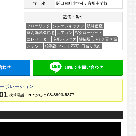
学校
関口台町小学校 / 音羽中学校
設備・条件
フローリング
システムキッチン
洗浄便座
室内洗濯機置場
エアコン
Wクローゼット
エレベーター
宅配ボックス
駐輪場
バイク置き場
シャワー
給湯器
ペット不可
日当り良好
メールでお問い合わせ
LINE
コーポレーション
01
03-3803-5377
携帯電話・PHSからは