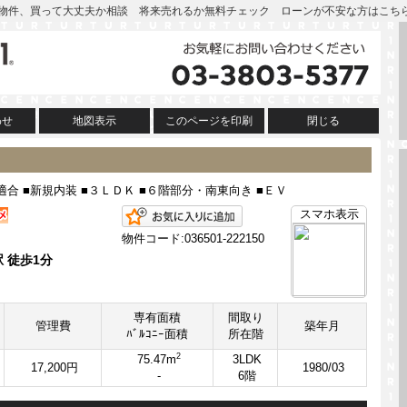
| この物件、買って大丈夫か相談 将来売れるか無料チェック ローンが不安な方はこち
わせ
地図表示
このページを印刷
閉じる
合 ■新規内装 ■３ＬＤＫ ■６階部分・南東向き ■ＥＶ
お気に入りに追加
スマホ表示
物件コード:036501-222150
 徒歩1分
専有面積
間取り
管理費
築年月
ﾊﾞﾙｺﾆｰ面積
所在階
2
75.47m
3LDK
17,200円
1980/03
-
6階