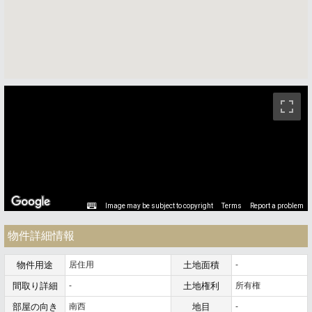
ストリートビュー未対応エリアです。
Image may be subject to copyright
Terms
Report a problem
物件詳細情報
物件用途
居住用
土地面積
-
間取り詳細
-
土地権利
所有権
部屋の向き
南西
地目
-