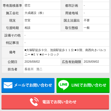
専有面積基準
壁芯
都市計画
-
施工会社
大成建設（株）
用途地域
-
現況
空室
国土法届出
不要
引渡時期
相談
取引態様
一般
設備その他
-
特記事項
-
■大塚駅徒歩９分、池袋駅徒歩１１分 ■９階、南西向きバルコ
備考
ニー ■ＥＶ ■オートロック
公開日
2026/08/02
広告有効期限
2026/09/02
担当者
長谷川 浩二
メールでお問い合わせ