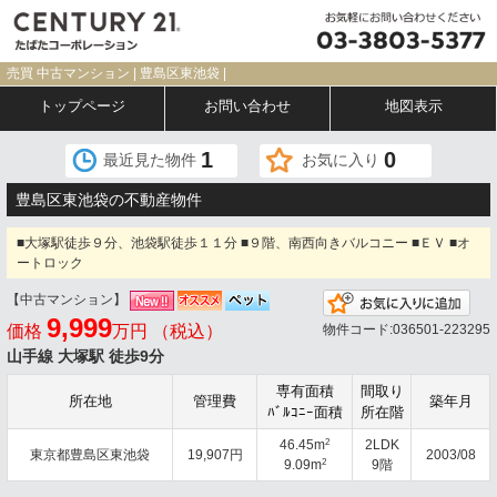
売買 中古マンション | 豊島区東池袋 |
トップページ
お問い合わせ
地図表示
1
0
最近見た物件
お気に入り
豊島区東池袋の不動産物件
■大塚駅徒歩９分、池袋駅徒歩１１分 ■９階、南西向きバルコニー ■ＥＶ ■オ
ートロック
【中古マンション】
お気
9,999
価格
万円 （税込）
物件コード:036501-223295
山手線 大塚駅 徒歩9分
専有面積
間取り
所在地
管理費
築年月
ﾊﾞﾙｺﾆｰ面積
所在階
2
46.45m
2LDK
東京都豊島区東池袋
19,907円
2003/08
2
9.09m
9階