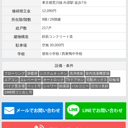
東京都荒川線 向原駅 徒歩7分
修繕積立金
12,090円
所在階/階数
9階 / 26階建
総戸数
217戸
建物構造
鉄筋コンクリート造
駐車場
空無 30,000円
学校
朋有小学校 / 西巣鴨中学校
設備・条件
フローリング
床暖房
システムキッチン
洗浄便座
室内洗濯機置場
エアコン
エレベーター
オートロック
TVドアホン
宅配ボックス
駐輪場
バイク置き場
ペット可
シャワー
給湯器
バルコニー
日当り良好
24時間ゴミ出し可
メールでお問い合わせ