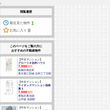
ら
閲覧履歴
1
最近見た物件
0
お気に入り
このページをご覧の方に
おすすめの不動産物件
【中古マンション】
グローリオ志村ハウス
7,998
万円
板橋区相生町
東京都三田線 志村三丁目駅
【中古マンション】
ライオンズマンション池袋
第３
7,999
万円
豊島区東池袋
山手線 池袋駅
【中古マンション】