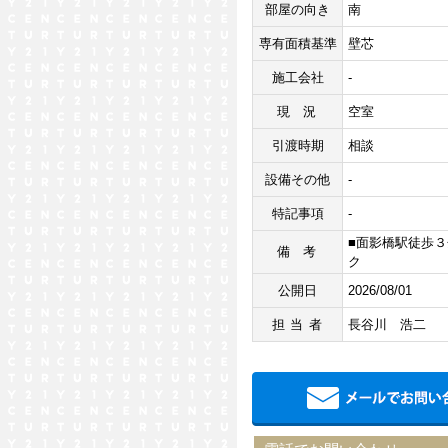
部屋の向き
南
専有面積基準
壁芯
施工会社
-
現況
空室
引渡時期
相談
設備その他
-
特記事項
-
■面影橋駅徒歩３
備考
ク
公開日
2026/08/01
担当者
長谷川 浩二