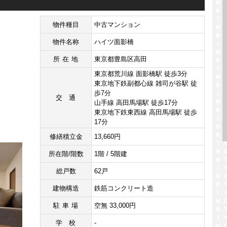
物件種目
中古マンション
物件名称
ハイツ面影橋
所在地
東京都豊島区高田
東京都荒川線 面影橋駅 徒歩3分
東京地下鉄副都心線 雑司が谷駅 徒
歩7分
交通
山手線 高田馬場駅 徒歩17分
東京地下鉄東西線 高田馬場駅 徒歩
17分
修繕積立金
13,660円
所在階/階数
1階 / 5階建
総戸数
62戸
建物構造
鉄筋コンクリート造
駐車場
空無 33,000円
学校
-