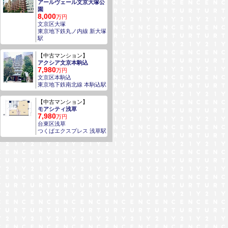
アールヴェール文京大塚公
園
8,000
万円
文京区大塚
東京地下鉄丸ノ内線 新大塚
駅
【中古マンション】
アクシア文京本駒込
7,980
万円
文京区本駒込
東京地下鉄南北線 本駒込駅
【中古マンション】
モアシティ浅草
7,980
万円
台東区浅草
つくばエクスプレス 浅草駅