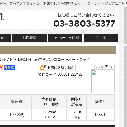
| この物件、買って大丈夫か相談 将来売れるか無料チェック ローンが不安な方はこち
わせ
地図表示
このページを印刷
閉じる
徒歩７分 ■１階部分、南向きバルコニー ■オートロック
お気に入りに追加
スマホ表示
物件コード:036501-223422
分
専有面積
間取り
管理費
築年月
ﾊﾞﾙｺﾆｰ面積
所在階
2
71.24m
3LDK
19,400円
1985/12
2
8.04m
1階