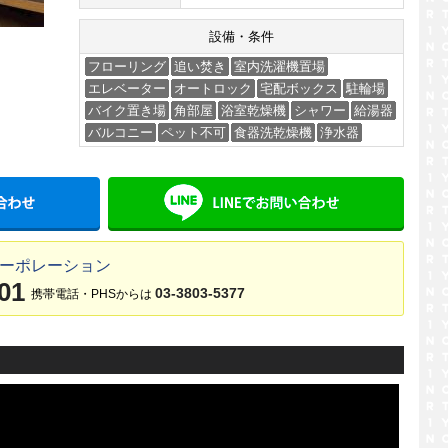
設備・条件
フローリング
追い焚き
室内洗濯機置場
エレベーター
オートロック
宅配ボックス
駐輪場
バイク置き場
角部屋
浴室乾燥機
シャワー
給湯器
バルコニー
ペット不可
食器洗乾燥機
浄水器
メールでお問い合わせ
LINE
コーポレーション
01
03-3803-5377
携帯電話・PHSからは