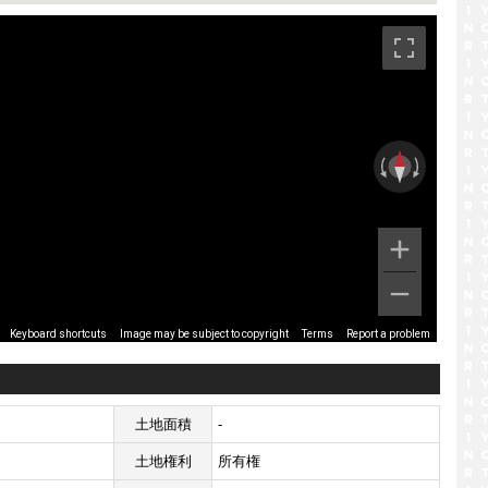
です。
Image may be subject to copyright
Terms
Report a problem
Keyboard shortcuts
土地面積
-
土地権利
所有権