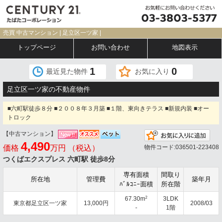
売買 中古マンション | 足立区一ツ家 |
トップページ
お問い合わせ
地図表示
1
0
最近見た物件
お気に入り
足立区一ツ家の不動産物件
■六町駅徒歩８分 ■２００８年３月築 ■１階、東向きテラス ■新規内装 ■オー
トロック
【中古マンション】
お気
4,490
価格
万円 （税込）
物件コード:036501-223408
つくばエクスプレス 六町駅 徒歩8分
専有面積
間取り
所在地
管理費
築年月
ﾊﾞﾙｺﾆｰ面積
所在階
2
67.30m
3LDK
東京都足立区一ツ家
13,000円
2008/03
-
1階