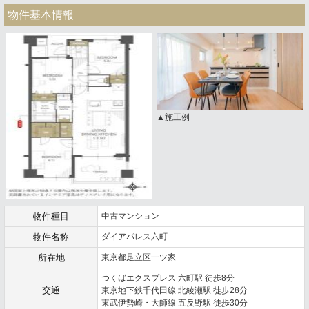
物件基本情報
▲施工例
物件種目
中古マンション
物件名称
ダイアパレス六町
所在地
東京都足立区一ツ家
つくばエクスプレス 六町駅 徒歩8分
交通
東京地下鉄千代田線 北綾瀬駅 徒歩28分
東武伊勢崎・大師線 五反野駅 徒歩30分