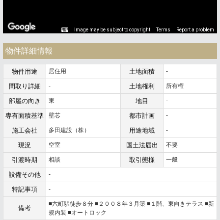
Image may be subject to copyright
Terms
Report a problem
物件詳細情報
物件用途
居住用
土地面積
-
間取り詳細
-
土地権利
所有権
部屋の向き
東
地目
-
専有面積基準
壁芯
都市計画
-
施工会社
多田建設（株）
用途地域
-
現況
空室
国土法届出
不要
引渡時期
相談
取引態様
一般
設備その他
-
特記事項
-
■六町駅徒歩８分 ■２００８年３月築 ■１階、東向きテラス ■新
備考
規内装 ■オートロック