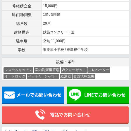
修繕積立金
15,000円
所在階/階数
1階 / 5階建
総戸数
29戸
建物構造
鉄筋コンクリート造
駐車場
空無 11,000円
学校
東栗原小学校 / 東島根中学校
設備・条件
システムキッチン
室内洗濯機置場
Wクローゼット
エレベーター
オートロック
ペット可
シャワー
給湯器
食器洗乾燥機
メールでお問い合わせ