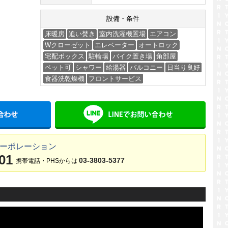
設備・条件
床暖房
追い焚き
室内洗濯機置場
エアコン
Wクローゼット
エレベーター
オートロック
宅配ボックス
駐輪場
バイク置き場
角部屋
ペット可
シャワー
給湯器
バルコニー
日当り良好
食器洗乾燥機
フロントサービス
メールでお問い合わせ
LINE
コーポレーション
01
03-3803-5377
携帯電話・PHSからは