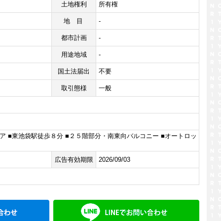
土地権利
所有権
地目
-
都市計画
-
用途地域
-
国土法届出
不要
取引態様
一般
ア ■東池袋駅徒歩８分 ■２５階部分・南東向バルコニー ■オートロッ
広告有効期限
2026/09/03
メールでお問い合わせ
LINE