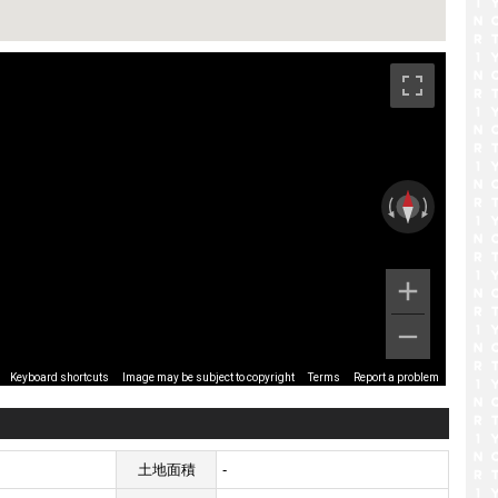
です。
Image may be subject to copyright
Terms
Report a problem
Keyboard shortcuts
土地面積
-