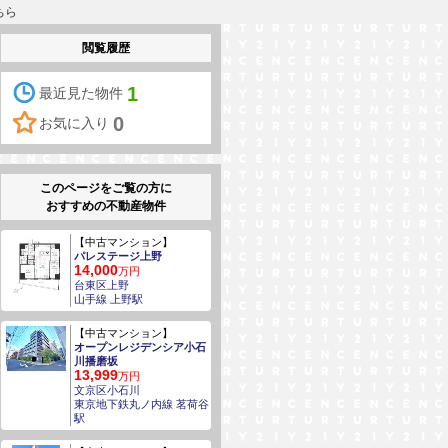
ちら
閲覧履歴
1
最近見た物件
0
お気に入り
このページをご覧の方に
おすすめの不動産物件
【中古マンション】
パレステージ上野
14,000
万円
台東区上野
山手線 上野駅
【中古マンション】
オープンレジデンシア小石
川播磨坂
13,999
万円
文京区小石川
東京地下鉄丸ノ内線 茗荷谷
駅