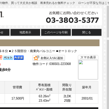
 | この物件、買って大丈夫か相談 将来売れるか無料チェック ローンが不安な方はこ
わせ
地図表示
このページを印刷
閉じる
歩８分 ■２５階部分・南東向バルコニー ■オートロック
お気に入りに追加
スマホ表示
）
物件コード:036501-223368
徒歩8分
専有面積
間取り
管理費
築年月
ﾊﾞﾙｺﾆｰ面積
所在階
2
63.26m
2LDK
17,500円
2001/01
2
23.43m
25階