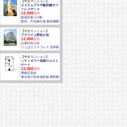
【中古マンション】
エステムプラザ飯田橋タワ
ーレジデンス
13,999
万円
新宿区新小川町
総武・中央緩行線 飯田橋駅
【中古マンション】
プラウド上野松が谷
13,990
万円
台東区松が谷
つくばエクスプレス 浅草駅
【中古マンション】
シティタワー池袋ウエスト
ゲート
13,980
万円
豊島区高松
東京地下鉄有楽町線 要町駅