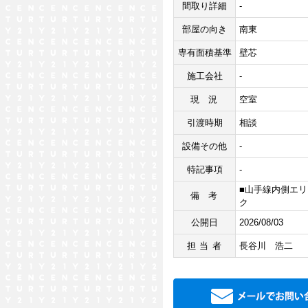
間取り詳細
-
部屋の向き
南東
専有面積基準
壁芯
施工会社
-
現況
空室
引渡時期
相談
設備その他
-
特記事項
-
■山手線内側エリ
備考
ク
公開日
2026/08/03
担当者
長谷川 浩二