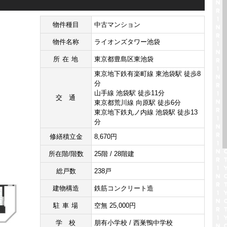
物件種目
中古マンション
物件名称
ライオンズタワー池袋
所在地
東京都豊島区東池袋
東京地下鉄有楽町線 東池袋駅 徒歩8
分
山手線 池袋駅 徒歩11分
交通
東京都荒川線 向原駅 徒歩6分
東京地下鉄丸ノ内線 池袋駅 徒歩13
分
修繕積立金
8,670円
所在階/階数
25階 / 28階建
総戸数
238戸
建物構造
鉄筋コンクリート造
駐車場
空無 25,000円
学校
朋有小学校 / 西巣鴨中学校