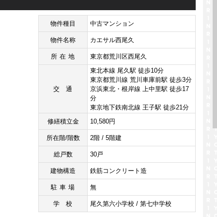
物件種目
中古マンション
物件名称
カエサル西尾久
所在地
東京都荒川区西尾久
東北本線 尾久駅 徒歩10分
東京都荒川線 荒川車庫前駅 徒歩3分
交通
京浜東北・根岸線 上中里駅 徒歩17
分
東京地下鉄南北線 王子駅 徒歩21分
修繕積立金
10,580円
所在階/階数
2階 / 5階建
総戸数
30戸
建物構造
鉄筋コンクリート造
駐車場
無
学校
尾久第六小学校 / 第七中学校