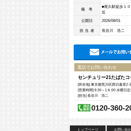
■尾久駅徒歩１０
備考
近
公開日
2026/08/01
担当者
長谷川 浩二
電話でお問い合わせ
センチュリー21たばた
[所在地] 東京都荒川区西日暮里2-3
[営業時間] 9:30～1８:00 水
[担当] 長谷川 浩二
0120-360-2
トップページ
お問い合