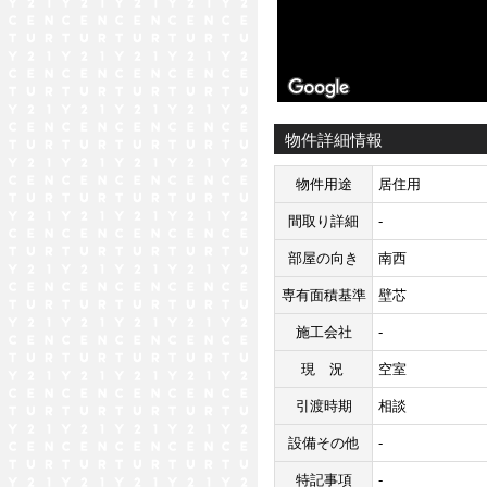
物件詳細情報
物件用途
居住用
間取り詳細
-
部屋の向き
南西
専有面積基準
壁芯
施工会社
-
現況
空室
引渡時期
相談
設備その他
-
特記事項
-