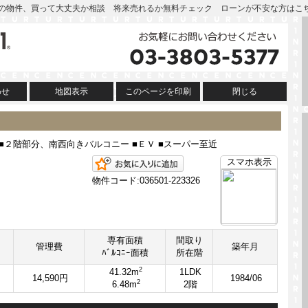
 | この物件、買って大丈夫か相談 将来売れるか無料チェック ローンが不安な方はこ
わせ
地図表示
このページを印刷
閉じる
 ■２階部分、南西向きバルコニー ■ＥＶ ■スーパー至近
お気に入りに追加
スマホ表示
物件コード:036501-223326
専有面積
間取り
管理費
築年月
ﾊﾞﾙｺﾆｰ面積
所在階
2
41.32m
1LDK
14,590円
1984/06
2
6.48m
2階