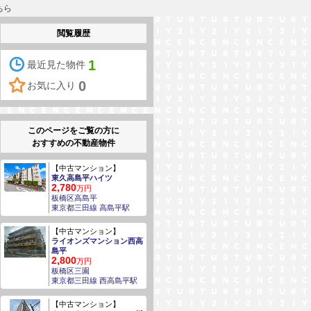
ちら
閲覧履歴
1
最近見た物件
0
お気に入り
このページをご覧の方に
おすすめの不動産物件
【中古マンション】
東久高島平ハイツ
2,780
万円
板橋区高島平
東京都三田線 高島平駅
【中古マンション】
ライオンズマンション西高
島平
2,800
万円
板橋区三園
東京都三田線 西高島平駅
【中古マンション】