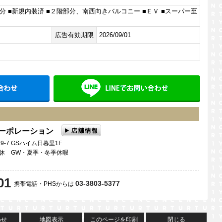
分 ■新規内装済 ■２階部分、南西向きバルコニー ■ＥＶ ■スーパー至
広告有効期限
2026/09/01
メールでお問い合わせ
LINE
コーポレーション
9-7 GSハイム日暮里1F
曜日定休 GW・夏季・冬季休暇
01
03-3803-5377
携帯電話・PHSからは
わせ
地図表示
このページを印刷
閉じる