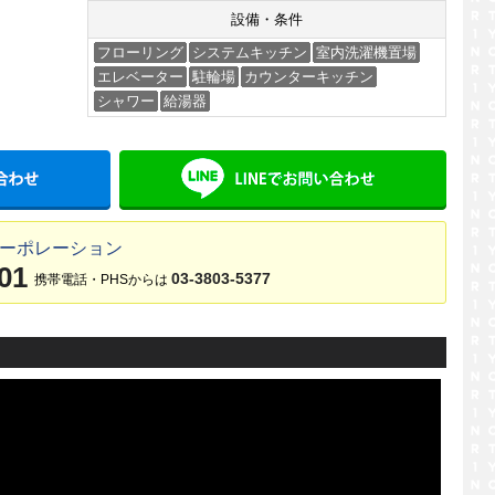
設備・条件
フローリング
システムキッチン
室内洗濯機置場
エレベーター
駐輪場
カウンターキッチン
シャワー
給湯器
メールでお問い合わせ
LINE
コーポレーション
01
03-3803-5377
携帯電話・PHSからは