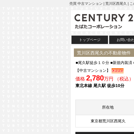
売買 中古マンション | 荒川区西尾久
トップページ
お問い合
荒川区西尾久の不動産物件
■尾久駅徒歩１０分 ■新規内装済
【中古マンション】
2,780
価格
万円 （税込）
東北本線 尾久駅 徒歩10分
所在地
東京都荒川区西尾久