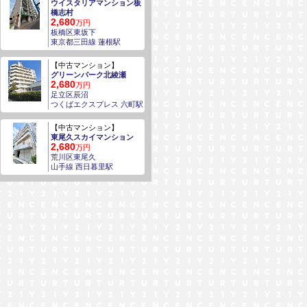
ウイスタリアマンション板
橋志村
2,680
万円
板橋区東坂下
東京都三田線 蓮根駅
【中古マンション】
グリーンパーク北綾瀬
2,680
万円
足立区辰沼
つくばエクスプレス 六町駅
【中古マンション】
東尾久スカイマンション
2,680
万円
荒川区東尾久
山手線 西日暮里駅