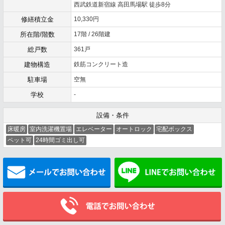
西武鉄道新宿線 高田馬場駅 徒歩8分
修繕積立金
10,330円
所在階/階数
17階 / 26階建
総戸数
361戸
建物構造
鉄筋コンクリート造
駐車場
空無
学校
-
設備・条件
床暖房
室内洗濯機置場
エレベーター
オートロック
宅配ボックス
ペット可
24時間ゴミ出し可
メールでお問い合わせ