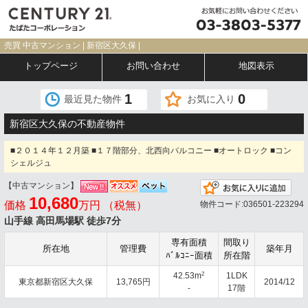
売買 中古マンション | 新宿区大久保 |
トップページ
お問い合わせ
地図表示
1
0
最近見た物件
お気に入り
新宿区大久保の不動産物件
■２０１４年１２月築 ■１７階部分、北西向バルコニー ■オートロック ■コン
シェルジュ
【中古マンション】
お気
10,680
価格
万円 （税無）
物件コード:036501-223294
山手線 高田馬場駅 徒歩7分
専有面積
間取り
所在地
管理費
築年月
ﾊﾞﾙｺﾆｰ面積
所在階
2
42.53m
1LDK
東京都新宿区大久保
13,765円
2014/12
-
17階