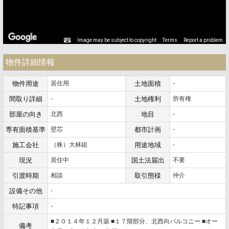
Image may be subject to copyright
Terms
Report a problem
物件詳細情報
物件用途
居住用
土地面積
-
間取り詳細
-
土地権利
所有権
部屋の向き
北西
地目
-
専有面積基準
壁芯
都市計画
-
施工会社
（株）大林組
用途地域
-
現況
居住中
国土法届出
不要
引渡時期
相談
取引態様
仲介
設備その他
-
特記事項
-
■２０１４年１２月築 ■１７階部分、北西向バルコニー ■オー
備考