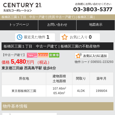
板橋区三園１丁目 中古一戸建て(売買 中古一戸建て) | 板橋区三園 |
トップページ
お問い合わせ
地図表示
1
0
最近見た物件
お気に入り
板橋区三園１丁目 中古一戸建て | 板橋区三園の不動産物件
【中古一戸建て】
お気
5,480
価格
万円 （税込）
物件コード:036501-223293
東京都三田線 西高島平駅 徒歩8分
建物面積
所在地
間取り
築年月
土地面積
2
107.46m
東京都板橋区三園
4LDK
1998/04
2
65.40m
物件基本情報