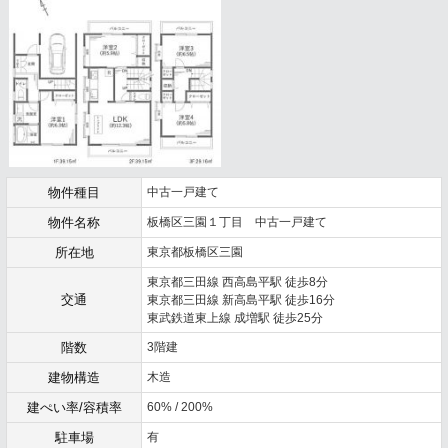
物件種目
中古一戸建て
物件名称
板橋区三園１丁目 中古一戸建て
所在地
東京都板橋区三園
東京都三田線 西高島平駅 徒歩8分
交通
東京都三田線 新高島平駅 徒歩16分
東武鉄道東上線 成増駅 徒歩25分
階数
3階建
建物構造
木造
建ぺい率/容積率
60% / 200%
駐車場
有