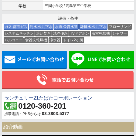
学校
三園小学校 / 高島第三中学校
設備・条件
ガス:都市ガス
汚水:公共下水
水道:公営水道
雑排水:公共下水
フローリング
システムキッチン
追い焚き
洗浄便座
TVドアホン
浴室乾燥機
シャワー
バルコニー
食器洗乾燥機
浄水器
トイレ2ヶ所
メールでお問い合わせ
センチュリー21たばたコーポレーション
0120-360-201
03-3803-5377
携帯電話・PHSからは
紹介動画