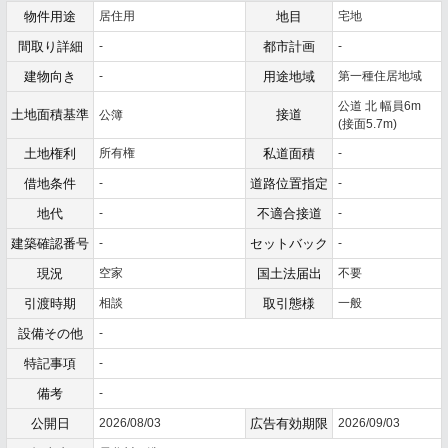
物件用途
居住用
地目
宅地
間取り詳細
-
都市計画
-
建物向き
-
用途地域
第一種住居地域
公道 北 幅員6m
土地面積基準
接道
公簿
(接面5.7m)
土地権利
所有権
私道面積
-
借地条件
-
道路位置指定
-
地代
-
不適合接道
-
建築確認番号
-
セットバック
-
現況
空家
国土法届出
不要
引渡時期
相談
取引態様
一般
設備その他
-
特記事項
-
備考
-
公開日
2026/08/03
広告有効期限
2026/09/03