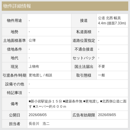
物件詳細情報
公道 北西 幅員
物件用途
接道
-
4.4m (接面7.33m)
地勢
-
私道面積
-
土地面積基準
公簿
道路位置指定
-
借地条件
-
不適合接道
-
地代
-
セットバック
-
現況
上物有
国土法届出
不要
引渡条件/時期
更地渡し / 相談
取引態様
一般
設備その他
-
特記事項
-
■新小岩駅徒歩１５分 ■建築条件無 ■更地渡し ■北西側公道に面
備考
す ■スーパー約６００ｍ
公開日
2026/08/05
広告有効期限
2026/09/05
担当者
長谷川 浩二