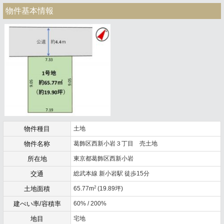
物件基本情報
物件種目
土地
物件名称
葛飾区西新小岩３丁目 売土地
所在地
東京都葛飾区西新小岩
交通
総武本線 新小岩駅 徒歩15分
2
土地面積
65.77m
(19.89坪)
建ぺい率/容積率
60% / 200%
地目
宅地