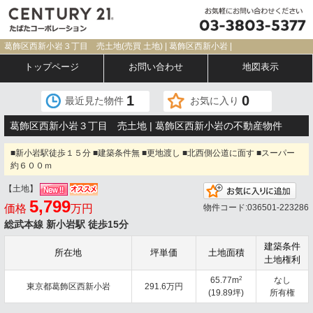
葛飾区西新小岩３丁目 売土地(売買 土地) | 葛飾区西新小岩 |
トップページ
お問い合わせ
地図表示
1
0
最近見た物件
お気に入り
葛飾区西新小岩３丁目 売土地 | 葛飾区西新小岩の不動産物件
■新小岩駅徒歩１５分 ■建築条件無 ■更地渡し ■北西側公道に面す ■スーパー
約６００ｍ
【土地】
お気
5,799
価格
万円
物件コード:036501-223286
総武本線 新小岩駅 徒歩15分
建築条件
所在地
坪単価
土地面積
土地権利
2
65.77m
なし
東京都葛飾区西新小岩
291.6万円
(19.89坪)
所有権