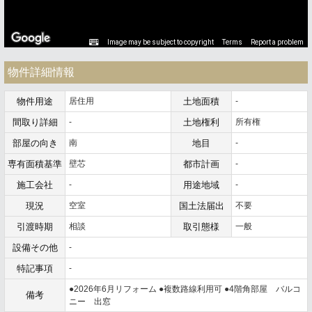
Image may be subject to copyright
Terms
Report a problem
物件詳細情報
物件用途
居住用
土地面積
-
間取り詳細
-
土地権利
所有権
部屋の向き
南
地目
-
専有面積基準
壁芯
都市計画
-
施工会社
-
用途地域
-
現況
空室
国土法届出
不要
引渡時期
相談
取引態様
一般
設備その他
-
特記事項
-
●2026年6月リフォーム ●複数路線利用可 ●4階角部屋 バルコ
備考
ニー 出窓