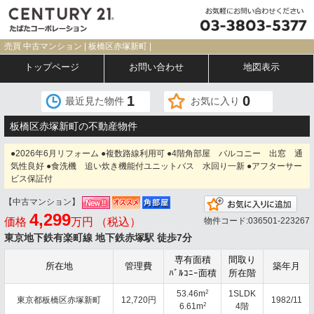
売買 中古マンション | 板橋区赤塚新町 |
トップページ
お問い合わせ
地図表示
1
0
最近見た物件
お気に入り
板橋区赤塚新町の不動産物件
●2026年6月リフォーム ●複数路線利用可 ●4階角部屋 バルコニー 出窓 通
気性良好 ●食洗機 追い炊き機能付ユニットバス 水回り一新 ●アフターサー
ビス保証付
【中古マンション】
お気
4,299
価格
万円 （税込）
物件コード:036501-223267
東京地下鉄有楽町線 地下鉄赤塚駅 徒歩7分
専有面積
間取り
所在地
管理費
築年月
ﾊﾞﾙｺﾆｰ面積
所在階
2
53.46m
1SLDK
東京都板橋区赤塚新町
12,720円
1982/11
2
6.61m
4階