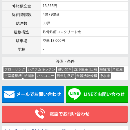
修繕積立金
13,365円
所在階/階数
4階 / 9階建
総戸数
30戸
建物構造
鉄骨鉄筋コンクリート造
駐車場
空無 18,000円
学校
-
設備・条件
フローリング
システムキッチン
追い焚き
洗浄便座
出窓
駐輪場
角部屋
浴室乾燥機
給湯器
バルコニー
日当り良好
食器洗乾燥機
浄水器
メールでお問い合わせ