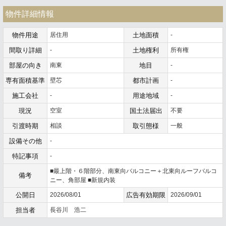
物件詳細情報
物件用途
居住用
土地面積
-
間取り詳細
-
土地権利
所有権
部屋の向き
南東
地目
-
専有面積基準
壁芯
都市計画
-
施工会社
-
用途地域
-
現況
空室
国土法届出
不要
引渡時期
相談
取引態様
一般
設備その他
-
特記事項
-
■最上階・６階部分、南東向バルコニー＋北東向ルーフバルコ
備考
ニー、角部屋 ■新規内装
公開日
2026/08/01
広告有効期限
2026/09/01
担当者
長谷川 浩二