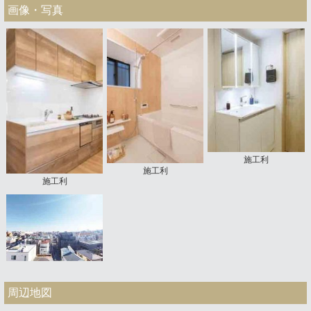
画像・写真
施工利
施工利
施工利
周辺地図