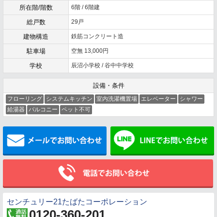
所在階/階数
6階 / 6階建
総戸数
29戸
建物構造
鉄筋コンクリート造
駐車場
空無 13,000円
学校
辰沼小学校 / 谷中中学校
設備・条件
フローリング
システムキッチン
室内洗濯機置場
エレベーター
シャワー
給湯器
バルコニー
ペット不可
メールでお問い合わせ
センチュリー21たばたコーポレーション
0120-360-201