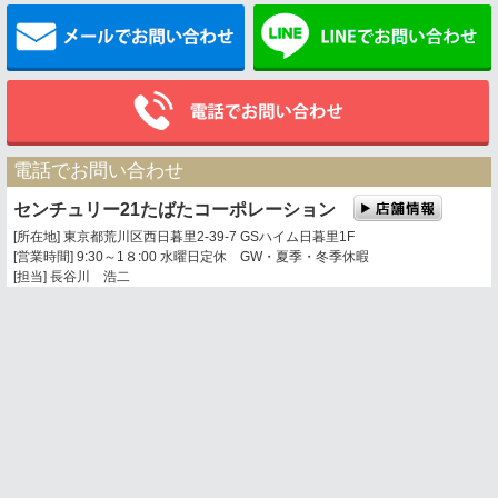
メールでお問い合わせ
電話でお問い合わせ
センチュリー21たばたコーポレーション
[所在地] 東京都荒川区西日暮里2-39-7 GSハイム日暮里1F
[営業時間] 9:30～1８:00 水曜日定休 GW・夏季・冬季休暇
[担当] 長谷川 浩二
0120-360-201
03-3803-5377
携帯電話・PHSからは
トップページ
お問い合わせ
地図表示
センチュリー21の加盟店は、すべて独立・自営です。
荒川区周辺、足立区、葛飾区の不動産情報は センチュリー21たばたコーポレーシ
ョンへ。
Copyright © 2011
株式会社たばたコーポレーション
. All Rights Reserved.