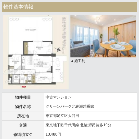
物件基本情報
▲施工利
物件種目
中古マンション
物件名称
グリーンパーク北綾瀬弐番館
所在地
東京都足立区大谷田
交通
東京地下鉄千代田線 北綾瀬駅 徒歩19分
修繕積立金
13,480円