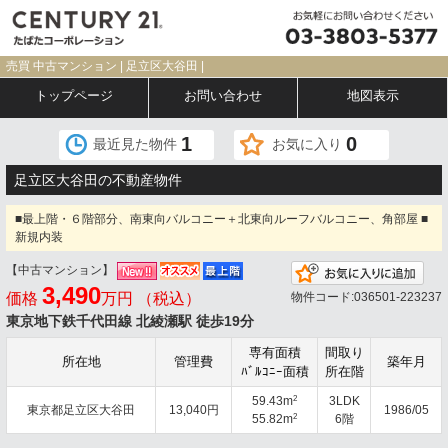
売買 中古マンション | 足立区大谷田 |
トップページ
お問い合わせ
地図表示
1
0
最近見た物件
お気に入り
足立区大谷田の不動産物件
■最上階・６階部分、南東向バルコニー＋北東向ルーフバルコニー、角部屋 ■
新規内装
【中古マンション】
お気
3,490
価格
万円 （税込）
物件コード:036501-223237
東京地下鉄千代田線 北綾瀬駅 徒歩19分
専有面積
間取り
所在地
管理費
築年月
ﾊﾞﾙｺﾆｰ面積
所在階
2
59.43m
3LDK
東京都足立区大谷田
13,040円
1986/05
2
55.82m
6階