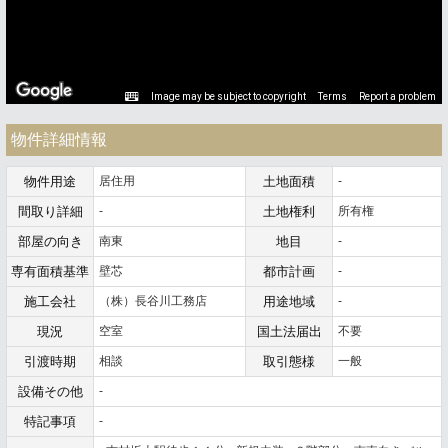
Image may be subject to copyright
Terms
Report a problem
物件詳細情報
物件用途
居住用
土地面積
-
間取り詳細
-
土地権利
所有権
部屋の向き
南東
地目
-
専有面積基準
壁芯
都市計画
-
施工会社
（株）長谷川工務店
用途地域
-
現況
空室
国土法届出
不要
引渡時期
相談
取引態様
一般
設備その他
-
特記事項
-