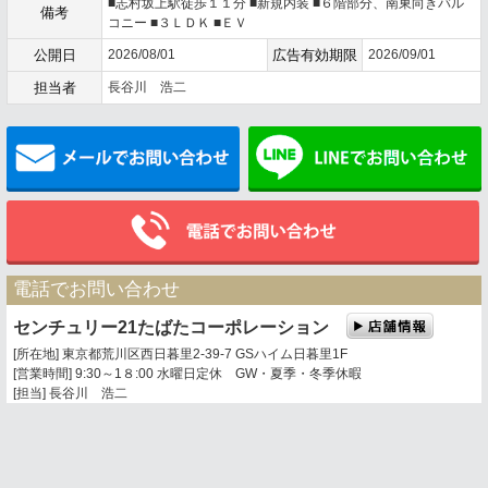
■志村坂上駅徒歩１１分 ■新規内装 ■６階部分、南東向きバル
備考
コニー ■３ＬＤＫ ■ＥＶ
公開日
2026/08/01
広告有効期限
2026/09/01
担当者
長谷川 浩二
メールでお問い合わせ
電話でお問い合わせ
センチュリー21たばたコーポレーション
[所在地] 東京都荒川区西日暮里2-39-7 GSハイム日暮里1F
[営業時間] 9:30～1８:00 水曜日定休 GW・夏季・冬季休暇
[担当] 長谷川 浩二
0120-360-201
03-3803-5377
携帯電話・PHSからは