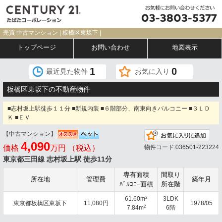
売買 中古マンション | 板橋区東坂下 |
トップページ
お問い合わせ
地図表示
1
0
最近見た物件
お気に入り
板橋区東坂下の不動産物件
■志村坂上駅徒歩１１分 ■新規内装 ■６階部分、南東向きバルコニー ■３ＬＤ
Ｋ ■ＥＶ
【中古マンション】
お気
4,090
価格
万円 （税込）
物件コード:036501-223224
東京都三田線 志村坂上駅 徒歩11分
専有面積
間取り
所在地
管理費
築年月
ﾊﾞﾙｺﾆｰ面積
所在階
2
61.60m
3LDK
東京都板橋区東坂下
11,080円
1978/05
2
7.84m
6階