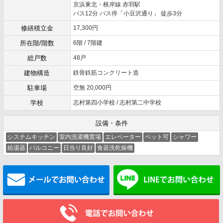
京浜東北・根岸線 赤羽駅
バス12分 バス停「小豆沢通り」 徒歩3分
修繕積立金
17,300円
所在階/階数
6階 / 7階建
総戸数
48戸
建物構造
鉄骨鉄筋コンクリート造
駐車場
空無 20,000円
学校
志村第四小学校 / 志村第二中学校
設備・条件
システムキッチン
室内洗濯機置場
エレベーター
ペット可
シャワー
給湯器
バルコニー
日当り良好
食器洗乾燥機
メールでお問い合わせ