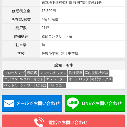
東京地下鉄有楽町線 護国寺駅 徒歩21分
修繕積立金
13,390円
所在階/階数
4階 / 6階建
総戸数
21戸
建物構造
鉄筋コンクリート造
駐車場
無
学校
林町小学校 / 第十中学校
設備・条件
フローリング
床暖房
システムキッチン
洗浄便座
室内洗濯機置場
エアコン
Wクローゼット
エレベーター
オートロック
宅配ボックス
ペット可
シャワー
給湯器
バルコニー
メールでお問い合わせ