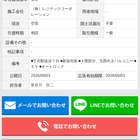
（株）レジテックコーポ
施工会社
用途地域
-
レーション
現況
空室
国土法届出
不要
引渡時期
相談
取引態様
一般
設備その他
-
特記事項
-
■千石駅徒歩７分 ■新規内装 ■４階部分、北西向きバルコニー ■
備考
ＥＶ ■オートロック
公開日
2026/08/03
広告有効期限
2026/09/03
担当者
長谷川 浩二
メールでお問い合わせ