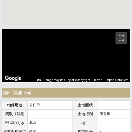
ストリートビュー未対応エリアです。
Image may be subject to copyright
Terms
Report a problem
物件詳細情報
物件用途
居住用
土地面積
-
間取り詳細
-
土地権利
所有権
部屋の向き
北西
地目
-
専有面積基準
壁芯
都市計画
-