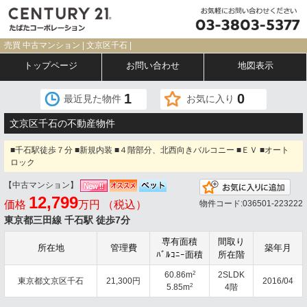
売買 中古マンション | 文京区千石 |
トップページ
お問い合わせ
地図表示
1
0
最近見た物件
お気に入り
文京区千石の不動産物件
■千石駅徒歩７分 ■新規内装 ■４階部分、北西向きバルコニー ■ＥＶ ■オート
ロック
【中古マンション】
お気
12,799
価格
万円 （税込）
物件コード:036501-223222
東京都三田線 千石駅 徒歩7分
専有面積
間取り
所在地
管理費
築年月
ﾊﾞﾙｺﾆｰ面積
所在階
2
60.86m
2SLDK
東京都文京区千石
21,300円
2016/04
2
5.85m
4階