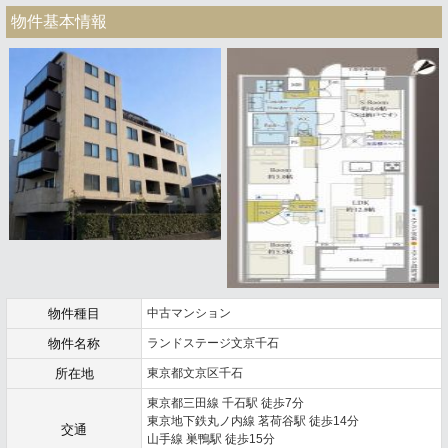
物件基本情報
物件種目
中古マンション
物件名称
ランドステージ文京千石
所在地
東京都文京区千石
東京都三田線 千石駅 徒歩7分
東京地下鉄丸ノ内線 茗荷谷駅 徒歩14分
交通
山手線 巣鴨駅 徒歩15分