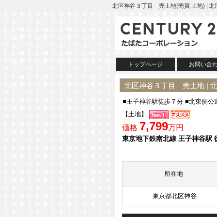
北区神谷３丁目 売土地(売買 土地) 
トップページ
お問い合
北区神谷３丁目 売土地 | 
■王子神谷駅徒歩７分 ■北東側公
【土地】
7,799
価格
万円
東京地下鉄南北線 王子神谷駅 
所在地
東京都北区神谷