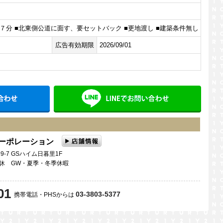
７分 ■北東側公道に面す、要セットバック ■更地渡し ■建築条件無し
広告有効期限
2026/09/01
メールでお問い合わせ
LINE
コーポレーション
9-7 GSハイム日暮里1F
曜日定休 GW・夏季・冬季休暇
01
03-3803-5377
携帯電話・PHSからは