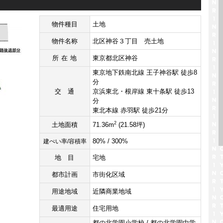
物件種目
土地
物件名称
北区神谷３丁目 売土地
所在地
東京都北区神谷
東京地下鉄南北線 王子神谷駅 徒歩8
分
交通
京浜東北・根岸線 東十条駅 徒歩13
分
東北本線 赤羽駅 徒歩21分
2
土地面積
71.36m
(21.58坪)
80% / 300%
建ぺい率/容積率
地目
宅地
都市計画
市街化区域
用途地域
近隣商業地域
最適用途
住宅用地
都の北学園小学校 / 都の北学園中学