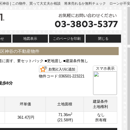
| 北区神谷 | この物件、買って大丈夫か相談 将来売れるか無料チェック ローンが不
わせ
地図表示
このページを印刷
閉じる
北区神谷の不動産物件
道に面す、要セットバック ■更地渡し ■建築条件無し
お気に入りに追加
スマホ表示
物件コード:036501-223221
徒歩8分
建築条件
坪単価
土地面積
土地権利
2
71.36m
なし
361.4万円
(21.58坪)
所有権