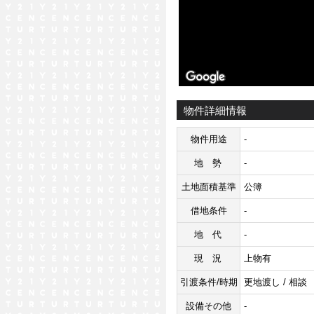
物件詳細情報
物件用途
-
地勢
-
土地面積基準
公簿
借地条件
-
地代
-
現況
上物有
引渡条件/時期
更地渡し / 相談
設備その他
-