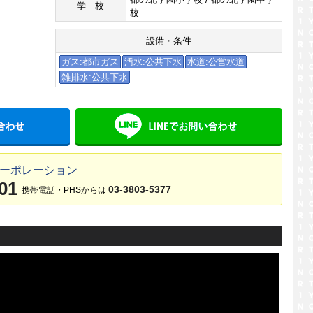
学校
校
設備・条件
ガス:都市ガス
汚水:公共下水
水道:公営水道
雑排水:公共下水
メールでお問い合わせ
LINE
コーポレーション
01
03-3803-5377
携帯電話・PHSからは