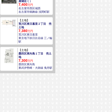
屋城近く）
7,400
万円
名古屋市西区城西
名古屋市鶴舞線 浅間町駅
【土地】
荒川区東日暮里２丁目 売
土地
7,380
万円
荒川区東日暮里
東京地下鉄日比谷線 三ノ輪
駅
【土地】
墨田区東向島１丁目 売土
地
7,300
万円
墨田区東向島
東武伊勢崎・大師線 曳舟駅