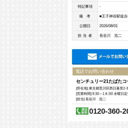
特記事項
-
備考
■王子神谷駅徒歩
公開日
2026/08/01
担当者
長谷川 浩二
電話でお問い合わせ
センチュリー21たばた
[所在地] 東京都荒川区西日暮里2-3
[営業時間] 9:30～1８:00 水
[担当] 長谷川 浩二
0120-360-2