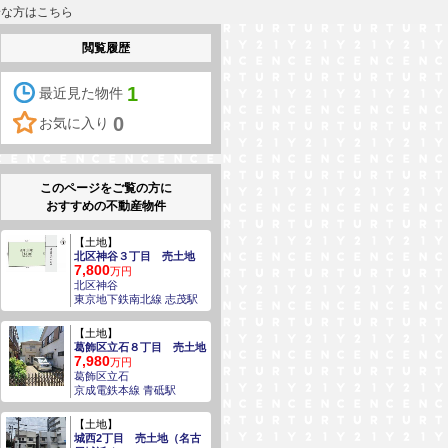
安な方はこちら
閲覧履歴
1
最近見た物件
0
お気に入り
このページをご覧の方に
おすすめの不動産物件
【土地】
北区神谷３丁目 売土地
7,800
万円
北区神谷
東京地下鉄南北線 志茂駅
【土地】
葛飾区立石８丁目 売土地
7,980
万円
葛飾区立石
京成電鉄本線 青砥駅
【土地】
城西2丁目 売土地（名古