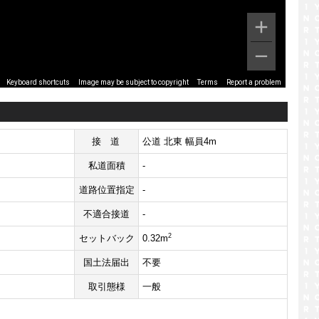
Image may be subject to copyright
Terms
Report a problem
Keyboard shortcuts
接道
公道 北東 幅員4m
私道面積
-
道路位置指定
-
不適合接道
-
2
セットバック
0.32m
国土法届出
不要
取引態様
一般