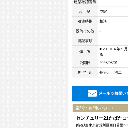
建築確認番号
-
現況
空家
引渡時期
相談
設備その他
-
特記事項
-
■２００４年１月
備考
る
公開日
2026/08/01
担当者
長谷川 浩二
電話でお問い合わせ
センチュリー21たばた
[所在地] 東京都荒川区西日暮里2-3