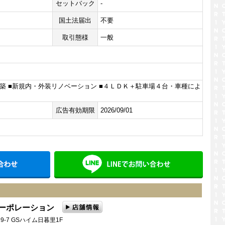
セットバック
-
国土法届出
不要
取引態様
一般
築 ■新規内・外装リノベーション ■４ＬＤＫ＋駐車場４台・車種によ
広告有効期限
2026/09/01
メールでお問い合わせ
LINE
コーポレーション
9-7 GSハイム日暮里1F