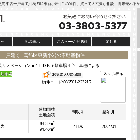
買 中古一戸建て) | 葛飾区東新小岩 | この物件、買って大丈夫か相談 将来売れ
わせ
地図表示
このページを印刷
閉じる
一戸建て | 葛飾区東新小岩の不動産物件
外装リノベーション ■４ＬＤＫ＋駐車場４台・車種による
お気に入りに追加
スマホ表示
物件コード:036501-223215
建物面積
間取り
築年月
土地面積
2
94.39m
小岩
4LDK
2004/01
2
94.48m