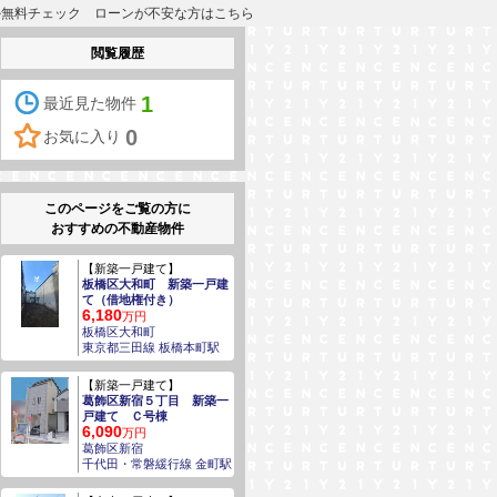
るか無料チェック ローンが不安な方はこちら
閲覧履歴
1
最近見た物件
0
お気に入り
このページをご覧の方に
おすすめの不動産物件
【新築一戸建て】
板橋区大和町 新築一戸建
て（借地権付き）
6,180
万円
板橋区大和町
東京都三田線 板橋本町駅
【新築一戸建て】
葛飾区新宿５丁目 新築一
戸建て Ｃ号棟
6,090
万円
葛飾区新宿
千代田・常磐緩行線 金町駅