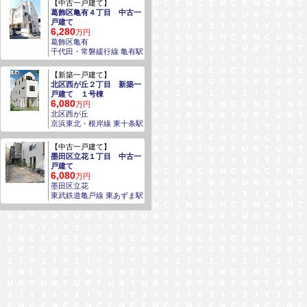
【中古一戸建て】
葛飾区亀有４丁目 中古一
戸建て
6,280
万円
葛飾区亀有
千代田・常磐緩行線 亀有駅
【新築一戸建て】
北区西が丘２丁目 新築一
戸建て １号棟
6,080
万円
北区西が丘
京浜東北・根岸線 東十条駅
【中古一戸建て】
墨田区立花１丁目 中古一
戸建て
6,080
万円
墨田区立花
東武鉄道亀戸線 東あずま駅