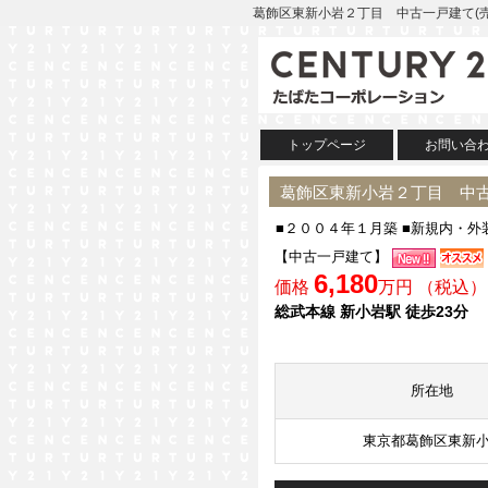
葛飾区東新小岩２丁目 中古一戸建て(売
トップページ
お問い合
葛飾区東新小岩２丁目 中古
■２００４年１月築 ■新規内・
【中古一戸建て】
6,180
価格
万円 （税込）
総武本線 新小岩駅 徒歩23分
所在地
東京都葛飾区東新