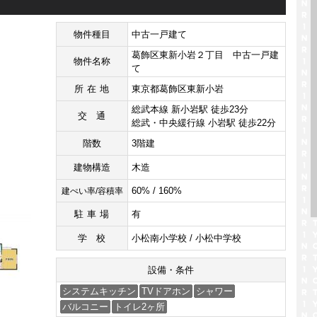
物件種目
中古一戸建て
葛飾区東新小岩２丁目 中古一戸建
物件名称
て
所在地
東京都葛飾区東新小岩
総武本線 新小岩駅 徒歩23分
交通
総武・中央緩行線 小岩駅 徒歩22分
階数
3階建
建物構造
木造
60% / 160%
建ぺい率/容積率
駐車場
有
学校
小松南小学校 / 小松中学校
設備・条件
システムキッチン
TVドアホン
シャワー
バルコニー
トイレ2ヶ所