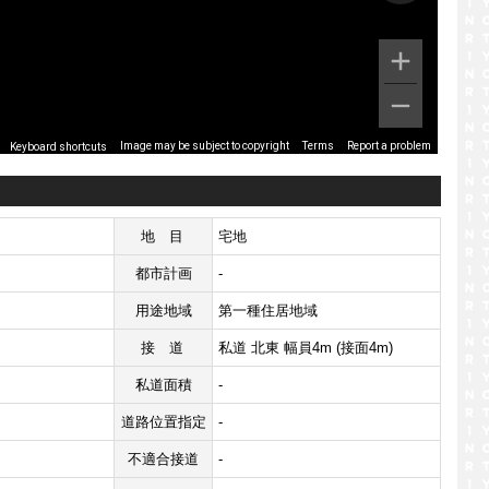
Image may be subject to copyright
Terms
Report a problem
Keyboard shortcuts
地目
宅地
都市計画
-
用途地域
第一種住居地域
接道
私道 北東 幅員4m (接面4m)
私道面積
-
道路位置指定
-
不適合接道
-