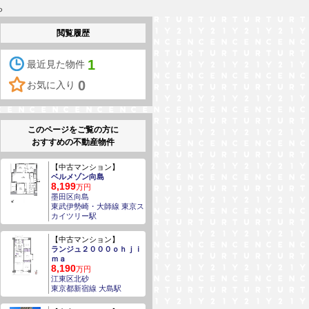
ら
閲覧履歴
1
最近見た物件
0
お気に入り
このページをご覧の方に
おすすめの不動産物件
【中古マンション】
ベルメゾン向島
8,199
万円
墨田区向島
東武伊勢崎・大師線 東京ス
カイツリー駅
【中古マンション】
ランジュ２０００ｏｈｊｉ
ｍａ
8,190
万円
江東区北砂
東京都新宿線 大島駅