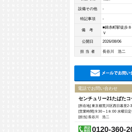
設備その他
-
特記事項
-
■錦糸町駅徒歩８
備考
Ｖ
公開日
2026/08/06
担当者
長谷川 浩二
電話でお問い合わせ
センチュリー21たばた
[所在地] 東京都荒川区西日暮里2-3
[営業時間] 9:30～1８:00 水
[担当] 長谷川 浩二
0120-360-2