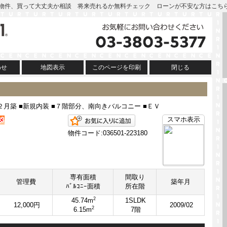
| この物件、買って大丈夫か相談 将来売れるか無料チェック ローンが不安な方はこち
わせ
地図表示
このページを印刷
閉じる
２月築 ■新規内装 ■７階部分、南向きバルコニー ■ＥＶ
お気に入りに追加
スマホ表示
物件コード:036501-223180
専有面積
間取り
管理費
築年月
ﾊﾞﾙｺﾆｰ面積
所在階
2
45.74m
1SLDK
12,000円
2009/02
2
6.15m
7階