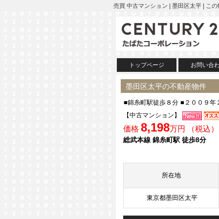
売買 中古マンション | 墨田区太平 
トップページ
お問い合
墨田区太平の不動産物件
■錦糸町駅徒歩８分 ■２００９年
【中古マンション】
8,198
価格
万円 （税込）
総武本線 錦糸町駅 徒歩8分
所在地
東京都墨田区太平