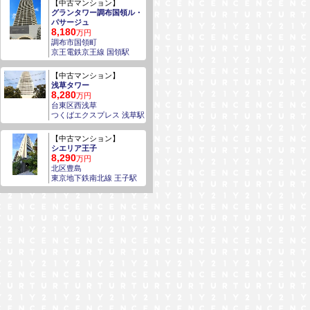
【中古マンション】
グランタワー調布国領ル・
パサージュ
8,180
万円
調布市国領町
京王電鉄京王線 国領駅
【中古マンション】
浅草タワー
8,280
万円
台東区西浅草
つくばエクスプレス 浅草駅
【中古マンション】
シエリア王子
8,290
万円
北区豊島
東京地下鉄南北線 王子駅