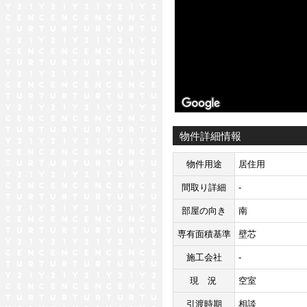
物件詳細情報
物件用途
居住用
間取り詳細
-
部屋の向き
南
専有面積基準
壁芯
施工会社
-
現況
空室
引渡時期
相談