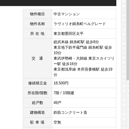
物件種目
中古マンション
物件名称
ラヴィリオ錦糸町ベルグレード
所在地
東京都墨田区太平
総武本線 錦糸町駅 徒歩8分
東京地下鉄半蔵門線 錦糸町駅 徒歩
10分
交通
東武伊勢崎・大師線 東京スカイツリ
ー駅 徒歩16分
東京都浅草線 本所吾妻橋駅 徒歩19
分
修繕積立金
18,500円
所在階/階数
7階 / 10階建
総戸数
49戸
建物構造
鉄筋コンクリート造
駐車場
空無