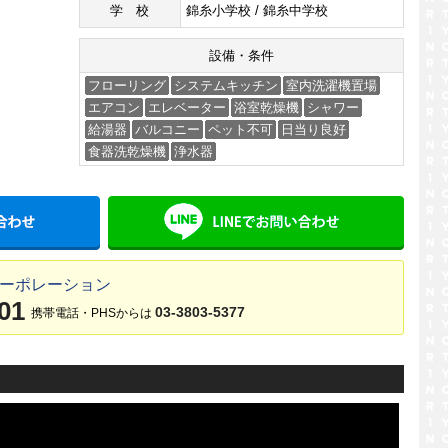
学校
錦糸小学校 / 錦糸中学校
設備・条件
フローリング
システムキッチン
室内洗濯機置場
エアコン
エレベーター
浴室乾燥機
シャワー
給湯器
バルコニー
ペット不可
日当り良好
食器洗乾燥機
浄水器
メールでお問い合わせ
LINE
コーポレーション
01
03-3803-5377
携帯電話・PHSからは