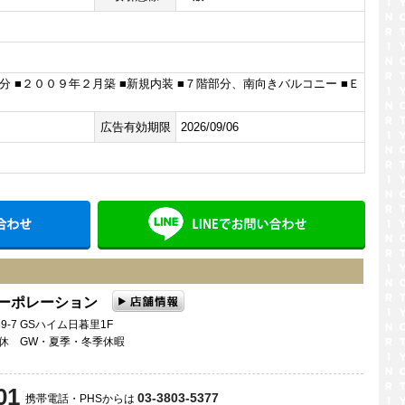
分 ■２００９年２月築 ■新規内装 ■７階部分、南向きバルコニー ■Ｅ
広告有効期限
2026/09/06
メールでお問い合わせ
LINE
コーポレーション
9-7 GSハイム日暮里1F
曜日定休 GW・夏季・冬季休暇
01
03-3803-5377
携帯電話・PHSからは