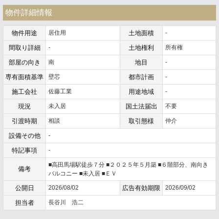
物件詳細情報
物件用途
居住用
土地面積
-
間取り詳細
-
土地権利
所有権
部屋の向き
南
地目
-
専有面積基準
壁芯
都市計画
-
施工会社
佐藤工業
用途地域
-
現況
未入居
国土法届出
不要
引渡時期
相談
取引態様
仲介
設備その他
-
特記事項
-
■高田馬場駅徒歩７分 ■２０２５年５月築 ■６階部分、南向き
備考
バルコニー ■未入居 ■ＥＶ
公開日
2026/08/02
広告有効期限
2026/09/02
担当者
長谷川 浩二