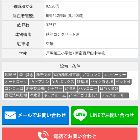
修繕積立金
9,520円
所在階/階数
6階 / 12階建 (地下2階)
総戸数
325戸
建物構造
鉄筋コンクリート造
駐車場
空無
学校
戸塚第三小学校 / 新宿西戸山中学校
設備・条件
床暖房
追い焚き
洗浄便座
室内洗濯機置場
ガスコンロ
エレベーター
オートロック
TVドアホン
宅配ボックス
駐輪場
バイク置き場
ペット可
コンロ三口
浴室乾燥機
シャワー
給湯器
バルコニー
日当り良好
食器洗乾燥機
浄水器
キッズルーム
24時間ゴミ出し可
ディスポーザー
メールでお問い合わせ