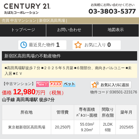
売買 中古マンション | 新宿区高田馬場 |
トップページ
お問い合わせ
地図表示
1
0
最近見た物件
お気に入り
新宿区高田馬場の不動産物件
■高田馬場駅徒歩７分 ■２０２５年５月築 ■６階部分、南向きバルコニー ■未
入居 ■ＥＶ
【中古マンション】
お気
12,980
価格
万円 （税無）
物件コード:036501-223176
山手線 高田馬場駅 徒歩7分
専有面積
間取り
所在地
管理費
築年月
ﾊﾞﾙｺﾆｰ面積
所在階
2
55.03m
2LDK
東京都新宿区高田馬場
20,250円
2025/05
2
9.20m
6階