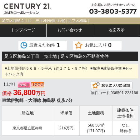
足立区梅島２丁目 売土地(売買 土地) | 足立区梅島 |
トップページ
お問い合わせ
地図表示
1
0
最近見た物件
お気に入り
足立区梅島２丁目 売土地 | 足立区梅島の不動産物件
■土地面積約５６８・５平米（約１７１・９７坪） ■角地 ■建築条件無 ■セッ
トバック有
【土地】
お気
36,800
価格
万円
物件コード:036501-223166
東武伊勢崎・大師線 梅島駅 徒歩7分
建築条件
所在地
坪単価
土地面積
土地権利
2
568.50m
なし
東京都足立区梅島
214万円
(171.97坪)
所有権