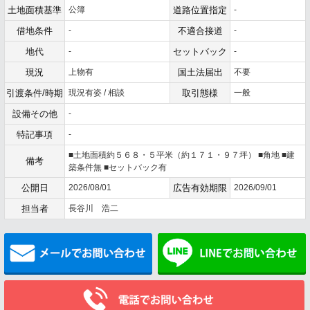
土地面積基準
公簿
道路位置指定
-
借地条件
-
不適合接道
-
地代
-
セットバック
-
現況
上物有
国土法届出
不要
引渡条件/時期
現況有姿 / 相談
取引態様
一般
設備その他
-
特記事項
-
■土地面積約５６８・５平米（約１７１・９７坪） ■角地 ■建
備考
築条件無 ■セットバック有
公開日
2026/08/01
広告有効期限
2026/09/01
担当者
長谷川 浩二
メールでお問い合わせ