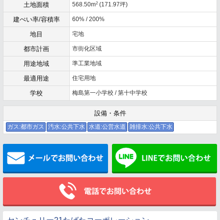
2
土地面積
568.50m
(171.97坪)
建ぺい率/容積率
60% / 200%
地目
宅地
都市計画
市街化区域
用途地域
準工業地域
最適用途
住宅用地
学校
梅島第一小学校 / 第十中学校
設備・条件
ガス:都市ガス
汚水:公共下水
水道:公営水道
雑排水:公共下水
メールでお問い合わせ