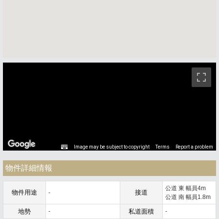
ストリートビュー未対応エリアです。
Image may be subject to copyright
Terms
Report a problem
物件詳細情報
公道 東 幅員4m
物件用途
接道
-
公道 南 幅員1.8m
地勢
-
私道面積
-