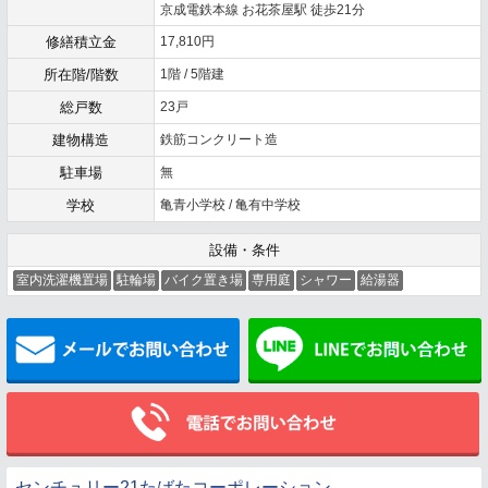
京成電鉄本線 お花茶屋駅 徒歩21分
修繕積立金
17,810円
所在階/階数
1階 / 5階建
総戸数
23戸
建物構造
鉄筋コンクリート造
駐車場
無
学校
亀青小学校 / 亀有中学校
設備・条件
室内洗濯機置場
駐輪場
バイク置き場
専用庭
シャワー
給湯器
メールでお問い合わせ
センチュリー21たばたコーポレーション