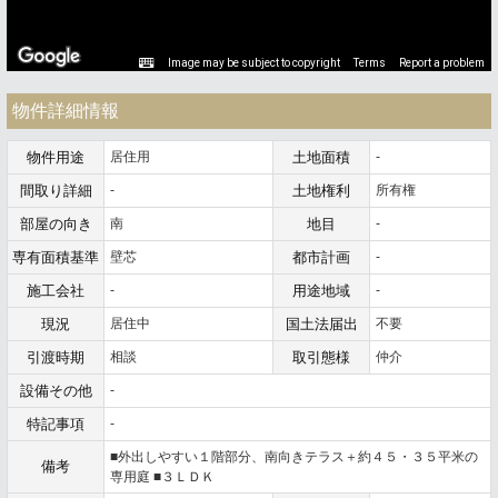
Image may be subject to copyright
Terms
Report a problem
物件詳細情報
物件用途
居住用
土地面積
-
間取り詳細
-
土地権利
所有権
部屋の向き
南
地目
-
専有面積基準
壁芯
都市計画
-
施工会社
-
用途地域
-
現況
居住中
国土法届出
不要
引渡時期
相談
取引態様
仲介
設備その他
-
特記事項
-
■外出しやすい１階部分、南向きテラス＋約４５・３５平米の
備考
専用庭 ■３ＬＤＫ