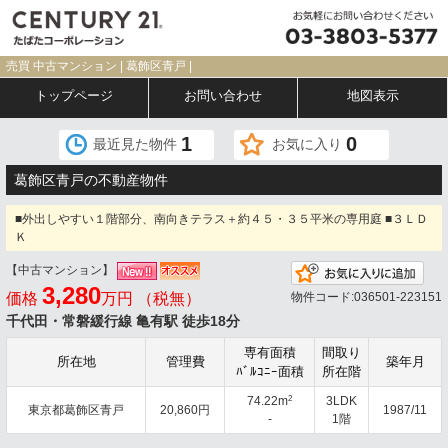
売買 中古マンション | 葛飾区青戸 |
トップページ
お問い合わせ
地図表示
1
0
最近見た物件
お気に入り
葛飾区青戸の不動産物件
■外出しやすい１階部分、南向きテラス＋約４５・３５平米の専用庭 ■３ＬＤ
Ｋ
【中古マンション】
お気
3,280
価格
万円 （税無）
物件コード:036501-223151
千代田・常磐緩行線 亀有駅 徒歩18分
専有面積
間取り
所在地
管理費
築年月
ﾊﾞﾙｺﾆｰ面積
所在階
2
74.22m
3LDK
東京都葛飾区青戸
20,860円
1987/11
-
1階