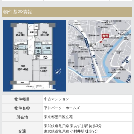
物件基本情報
物件種目
中古マンション
物件名称
平井パーク・ホームズ
所在地
東京都墨田区立花
東武鉄道亀戸線 東あずま駅 徒歩3分
交通
東武鉄道亀戸線 小村井駅 徒歩9分