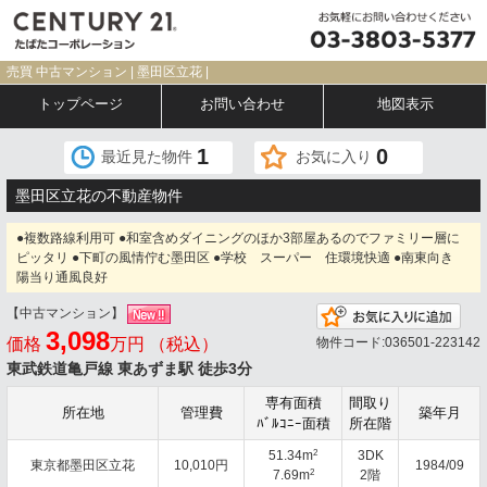
売買 中古マンション | 墨田区立花 |
トップページ
お問い合わせ
地図表示
1
0
最近見た物件
お気に入り
墨田区立花の不動産物件
●複数路線利用可 ●和室含めダイニングのほか3部屋あるのでファミリー層に
ピッタリ ●下町の風情佇む墨田区 ●学校 スーパー 住環境快適 ●南東向き
陽当り通風良好
【中古マンション】
お気
3,098
価格
万円 （税込）
物件コード:036501-223142
東武鉄道亀戸線 東あずま駅 徒歩3分
専有面積
間取り
所在地
管理費
築年月
ﾊﾞﾙｺﾆｰ面積
所在階
2
51.34m
3DK
東京都墨田区立花
10,010円
1984/09
2
7.69m
2階