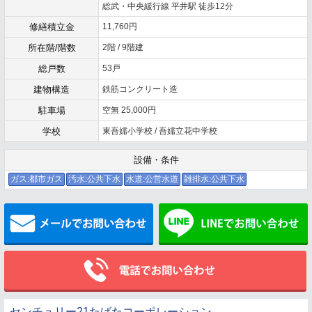
総武・中央緩行線 平井駅 徒歩12分
修繕積立金
11,760円
所在階/階数
2階 / 9階建
総戸数
53戸
建物構造
鉄筋コンクリート造
駐車場
空無 25,000円
学校
東吾嬬小学校 / 吾嬬立花中学校
設備・条件
ガス:都市ガス
汚水:公共下水
水道:公営水道
雑排水:公共下水
メールでお問い合わせ
センチュリー21たばたコーポレーション