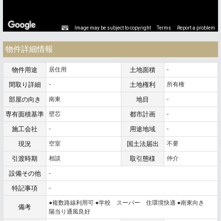
Image may be subject to copyright
Terms
Report a problem
物件詳細情報
物件用途
居住用
土地面積
-
間取り詳細
-
土地権利
所有権
部屋の向き
南東
地目
-
専有面積基準
壁芯
都市計画
-
施工会社
-
用途地域
-
現況
空室
国土法届出
不要
引渡時期
相談
取引態様
仲介
設備その他
-
特記事項
-
●複数路線利用可 ●学校 スーパー 住環境快適 ●南東向き
備考
陽当り通風良好