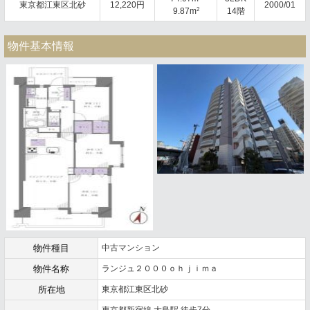
東京都江東区北砂
12,220円
2000/01
2
9.87m
14階
物件基本情報
物件種目
中古マンション
物件名称
ランジュ２０００ｏｈｊｉｍａ
所在地
東京都江東区北砂
東京都新宿線 大島駅 徒歩7分