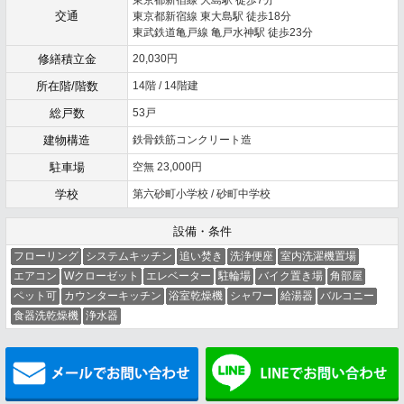
交通
東京都新宿線 東大島駅 徒歩18分
東武鉄道亀戸線 亀戸水神駅 徒歩23分
修繕積立金
20,030円
所在階/階数
14階 / 14階建
総戸数
53戸
建物構造
鉄骨鉄筋コンクリート造
駐車場
空無 23,000円
学校
第六砂町小学校 / 砂町中学校
設備・条件
フローリング
システムキッチン
追い焚き
洗浄便座
室内洗濯機置場
エアコン
Wクローゼット
エレベーター
駐輪場
バイク置き場
角部屋
ペット可
カウンターキッチン
浴室乾燥機
シャワー
給湯器
バルコニー
食器洗乾燥機
浄水器
メールでお問い合わせ