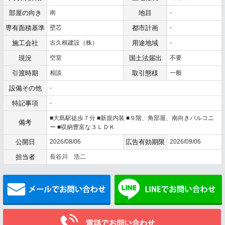
部屋の向き
南
地目
-
専有面積基準
壁芯
都市計画
-
施工会社
古久根建設（株）
用途地域
-
現況
空室
国土法届出
不要
引渡時期
相談
取引態様
一般
設備その他
-
特記事項
-
■大島駅徒歩７分 ■新規内装 ■９階、角部屋、南向きバルコニ
備考
ー ■収納豊富な３ＬＤＫ
公開日
2026/08/06
広告有効期限
2026/09/06
担当者
長谷川 浩二
メールでお問い合わせ