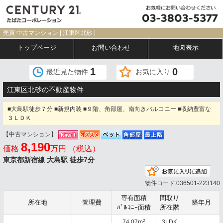
売買 中古マンション | 江東区北砂 |
トップページ
お問い合わせ
地図表示
1
0
最近見た物件
お気に入り
江東区北砂の不動産物件
■大島駅徒歩７分 ■新規内装 ■９階、角部屋、南向きバルコニー ■収納豊富な
３ＬＤＫ
【中古マンション】
8,190
価格
万円 （税込）
東京都新宿線 大島駅 徒歩7分
お気
物件コード:036501-223140
専有面積
間取り
所在地
管理費
築年月
ﾊﾞﾙｺﾆｰ面積
所在階
2
74.07m
3LDK