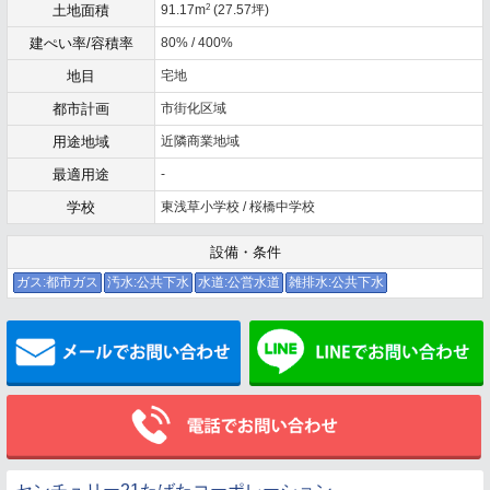
2
土地面積
91.17m
(27.57坪)
建ぺい率/容積率
80% / 400%
地目
宅地
都市計画
市街化区域
用途地域
近隣商業地域
最適用途
-
学校
東浅草小学校 / 桜橋中学校
設備・条件
ガス:都市ガス
汚水:公共下水
水道:公営水道
雑排水:公共下水
メールでお問い合わせ