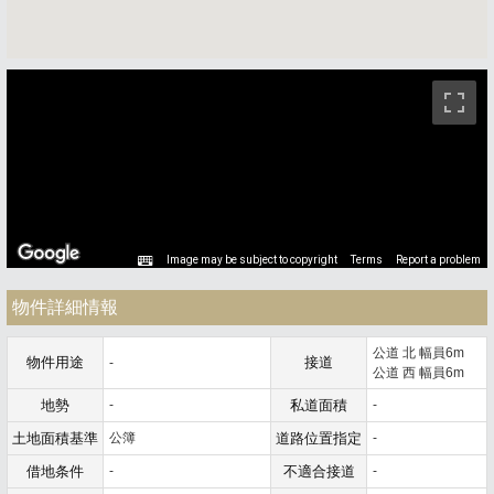
ストリートビュー未対応エリアです。
Image may be subject to copyright
Terms
Report a problem
物件詳細情報
公道 北 幅員6m
物件用途
接道
-
公道 西 幅員6m
地勢
-
私道面積
-
土地面積基準
公簿
道路位置指定
-
借地条件
-
不適合接道
-