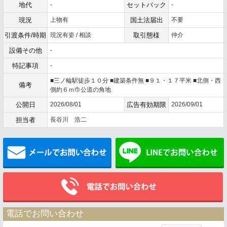
地代
-
セットバック
-
現況
上物有
国土法届出
不要
引渡条件/時期
現況有姿 / 相談
取引態様
仲介
設備その他
-
特記事項
-
■三ノ輪駅徒歩１０分 ■建築条件無 ■９１・１７平米 ■北側・西
備考
側約６ｍ巾公道の角地
公開日
2026/08/01
広告有効期限
2026/09/01
担当者
長谷川 浩二
メールでお問い合わせ
電話でお問い合わせ