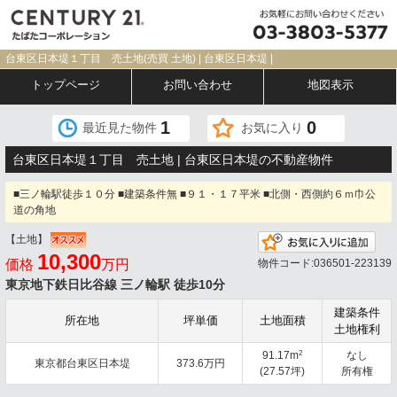
台東区日本堤１丁目 売土地(売買 土地) | 台東区日本堤 |
トップページ
お問い合わせ
地図表示
1
0
最近見た物件
お気に入り
台東区日本堤１丁目 売土地 | 台東区日本堤の不動産物件
■三ノ輪駅徒歩１０分 ■建築条件無 ■９１・１７平米 ■北側・西側約６ｍ巾公
道の角地
【土地】
お気
10,300
価格
万円
物件コード:036501-223139
東京地下鉄日比谷線 三ノ輪駅 徒歩10分
建築条件
所在地
坪単価
土地面積
土地権利
2
91.17m
なし
東京都台東区日本堤
373.6万円
(27.57坪)
所有権