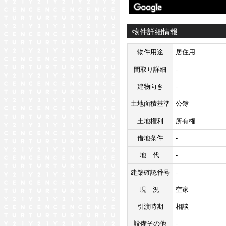
物件詳細情報
物件用途
居住用
間取り詳細
-
建物向き
-
土地面積基準
公簿
土地権利
所有権
借地条件
-
地代
-
建築確認番号
-
現況
空家
引渡時期
相談
設備その他
-