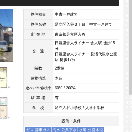
物件種目
中古一戸建て
物件名称
足立区入谷３丁目 中古一戸建て
所在地
東京都足立区入谷
日暮里舎人ライナー 舎人駅 徒歩15
分
交通
日暮里舎人ライナー 見沼代親水公園
駅 徒歩17分
階数
2階建
建物構造
木造
60% / 200%
建ぺい率/容積率
駐車場
有
学校
足立入谷小学校 / 入谷中学校
設備・条件
ガス:都市ガス
汚水:公共下水
水道:公営水道