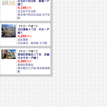
足立区千住元町 新築一戸
建て
4,198
万円
足立区千住元町
東京地下鉄日比谷線 北千住
駅
【中古一戸建て】
北区豊島４丁目 中古一戸
建て
4,280
万円
北区豊島
京浜東北・根岸線 王子駅
【中古一戸建て】
新宿区西落合２丁目 店舗
付き中古一戸建て
4,280
万円
新宿区西落合
東京都大江戸線 落合南長崎
駅