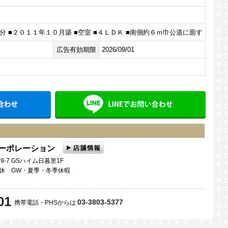
分 ■２０１１年１０月築 ■空室 ■４ＬＤＫ ■南側約６ｍ巾公道に面す
広告有効期限
2026/09/01
メールでお問い合わせ
LINE
コーポレーション
9-7 GSハイム日暮里1F
曜日定休 GW・夏季・冬季休暇
01
03-3803-5377
携帯電話・PHSからは