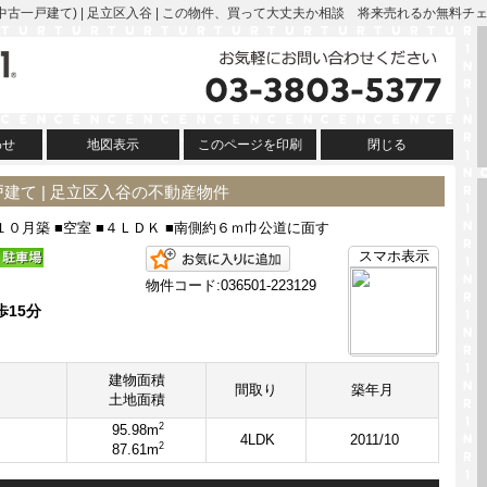
中古一戸建て) | 足立区入谷 | この物件、買って大丈夫か相談 将来売れるか無料
わせ
地図表示
このページを印刷
閉じる
建て | 足立区入谷の不動産物件
１０月築 ■空室 ■４ＬＤＫ ■南側約６ｍ巾公道に面す
お気に入りに追加
スマホ表示
物件コード:036501-223129
歩15分
建物面積
間取り
築年月
土地面積
2
95.98m
4LDK
2011/10
2
87.61m