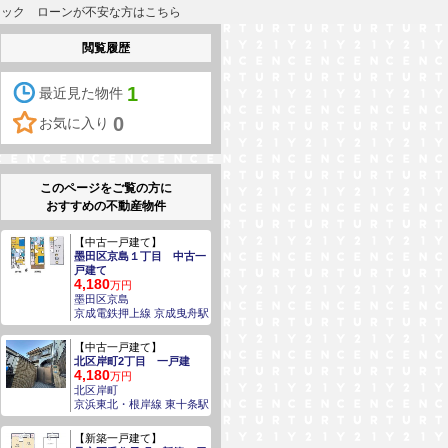
チェック ローンが不安な方はこちら
閲覧履歴
1
最近見た物件
0
お気に入り
このページをご覧の方に
おすすめの不動産物件
【中古一戸建て】
墨田区京島１丁目 中古一
戸建て
4,180
万円
墨田区京島
京成電鉄押上線 京成曳舟駅
【中古一戸建て】
北区岸町2丁目 一戸建
4,180
万円
北区岸町
京浜東北・根岸線 東十条駅
【新築一戸建て】