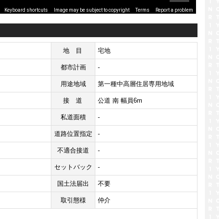
Image may be subject to copyright
Terms
Report a problem
Keyboard shortcuts
地目
宅地
都市計画
-
用途地域
第一種中高層住居専用地域
接道
公道 南 幅員6m
私道面積
-
道路位置指定
-
不適合接道
-
セットバック
-
国土法届出
不要
取引態様
仲介