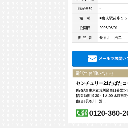
特記事項
-
備考
■舎人駅徒歩１５
公開日
2026/08/01
担当者
長谷川 浩二
電話でお問い合わせ
センチュリー21たばた
[所在地] 東京都荒川区西日暮里2-3
[営業時間] 9:30～1８:00 水
[担当] 長谷川 浩二
0120-360-2