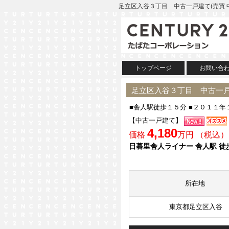
足立区入谷３丁目 中古一戸建て(売買 
トップページ
お問い合
足立区入谷３丁目 中古一戸
■舎人駅徒歩１５分 ■２０１１年
【中古一戸建て】
4,180
価格
万円 （税込）
日暮里舎人ライナー 舎人駅 徒
所在地
東京都足立区入谷