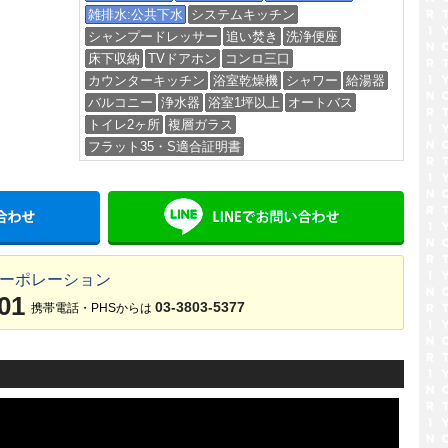
雑排水:公共下水
システムキッチン
シャンプードレッサー
追い焚き
洗浄便座
床下収納
TVドアホン
コンロ三口
カウンターキッチン
浴室乾燥機
シャワー
給湯器
バルコニー
浄水器
浴室1坪以上
オートバス
トイレ2ヶ所
複層ガラス
フラット35・S適合証明書
メールでお問い合わせ
LINE
コーポレーション
01
03-3803-5377
携帯電話・PHSからは