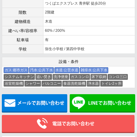
つくばエクスプレス 青井駅 徒歩20分
階数
2階建
建物構造
木造
建ぺい率/容積率
60% / 200%
駐車場
有
学校
弥生小学校 / 第四中学校
設備・条件
ガス:都市ガス
汚水:公共下水
水道:公営水道
雑排水:公共下水
システムキッチン
追い焚き
洗浄便座
ガスコンロ
床下収納
コンロ三口
浴室乾燥機
シャワー
バルコニー
食器洗乾燥機
浄水器
トイレ2ヶ所
メールでお問い合わせ