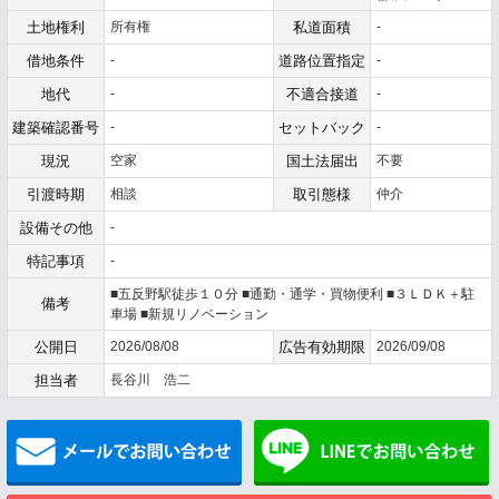
土地権利
所有権
私道面積
-
借地条件
-
道路位置指定
-
地代
-
不適合接道
-
建築確認番号
-
セットバック
-
現況
空家
国土法届出
不要
引渡時期
相談
取引態様
仲介
設備その他
-
特記事項
-
■五反野駅徒歩１０分 ■通勤・通学・買物便利 ■３ＬＤＫ＋駐
備考
車場 ■新規リノベーション
公開日
2026/08/08
広告有効期限
2026/09/08
担当者
長谷川 浩二
メールでお問い合わせ