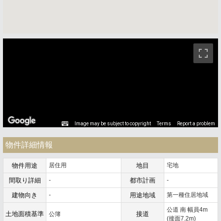
ストリートビュー未対応エリアです。
Image may be subject to copyright
Terms
Report a problem
物件詳細情報
物件用途
居住用
地目
宅地
間取り詳細
-
都市計画
-
建物向き
-
用途地域
第一種住居地域
公道 南 幅員4m
土地面積基準
接道
公簿
(接面7.2m)