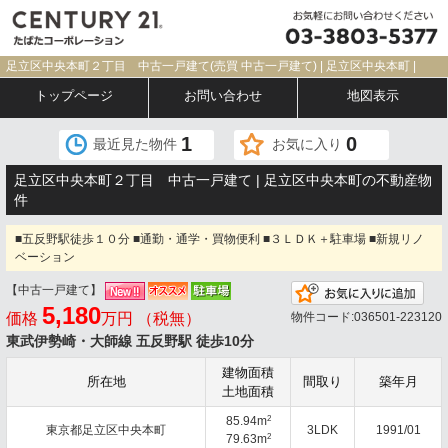
足立区中央本町２丁目 中古一戸建て(売買 中古一戸建て) | 足立区中央本町 |
トップページ
お問い合わせ
地図表示
1
0
最近見た物件
お気に入り
足立区中央本町２丁目 中古一戸建て | 足立区中央本町の不動産物
件
■五反野駅徒歩１０分 ■通勤・通学・買物便利 ■３ＬＤＫ＋駐車場 ■新規リノ
ベーション
【中古一戸建て】
お気
5,180
価格
万円 （税無）
物件コード:036501-223120
東武伊勢崎・大師線 五反野駅 徒歩10分
建物面積
所在地
間取り
築年月
土地面積
2
85.94m
東京都足立区中央本町
3LDK
1991/01
2
79.63m