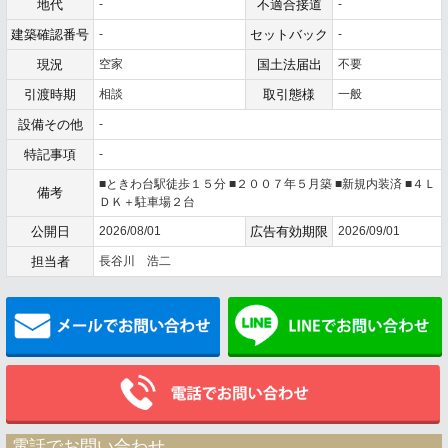
地代
-
不適合接道
-
建築確認番号
-
セットバック
-
現況
空家
国土法届出
不要
引渡時期
相談
取引態様
一般
設備その他
-
特記事項
-
■ときわ台駅徒歩１５分 ■２００７年５月築 ■新規内装済 ■４Ｌ
備考
ＤＫ＋駐車場２台
公開日
2026/08/01
広告有効期限
2026/09/01
担当者
長谷川 浩二
メールでお問い合わせ
電話でお問い合わせ