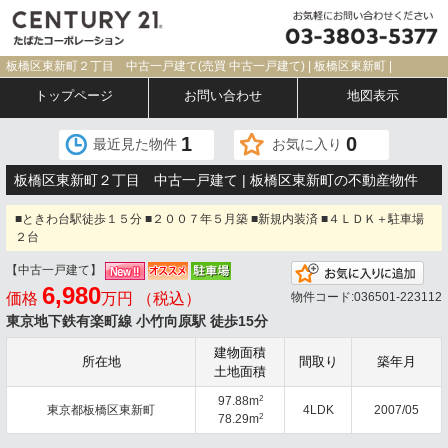
板橋区東新町２丁目 中古一戸建て(売買 中古一戸建て) | 板橋区東新町 |
トップページ
お問い合わせ
地図表示
1
0
最近見た物件
お気に入り
板橋区東新町２丁目 中古一戸建て | 板橋区東新町の不動産物件
■ときわ台駅徒歩１５分 ■２００７年５月築 ■新規内装済 ■４ＬＤＫ＋駐車場
２台
【中古一戸建て】
お気
6,980
価格
万円 （税込）
物件コード:036501-223112
東京地下鉄有楽町線 小竹向原駅 徒歩15分
建物面積
所在地
間取り
築年月
土地面積
2
97.88m
東京都板橋区東新町
4LDK
2007/05
2
78.29m