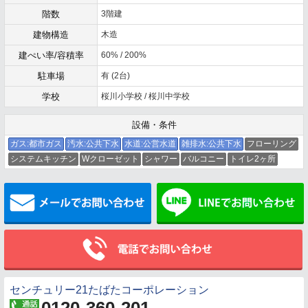
階数
3階建
建物構造
木造
建ぺい率/容積率
60% / 200%
駐車場
有 (2台)
学校
桜川小学校 / 桜川中学校
設備・条件
ガス:都市ガス
汚水:公共下水
水道:公営水道
雑排水:公共下水
フローリング
システムキッチン
Wクローゼット
シャワー
バルコニー
トイレ2ヶ所
メールでお問い合わせ
センチュリー21たばたコーポレーション