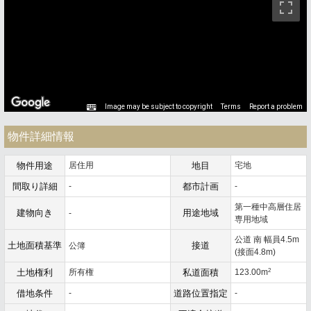
Image may be subject to copyright
Terms
Report a problem
物件詳細情報
物件用途
居住用
地目
宅地
間取り詳細
-
都市計画
-
第一種中高層住居
建物向き
用途地域
-
専用地域
公道 南 幅員4.5m
土地面積基準
接道
公簿
(接面4.8m)
2
土地権利
所有権
私道面積
123.00m
借地条件
-
道路位置指定
-