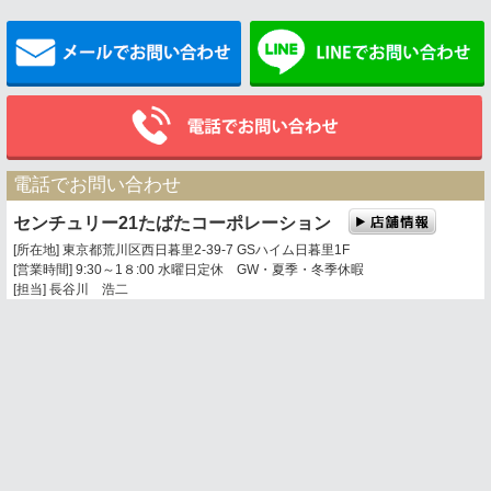
メールでお問い合わせ
電話でお問い合わせ
センチュリー21たばたコーポレーション
[所在地] 東京都荒川区西日暮里2-39-7 GSハイム日暮里1F
[営業時間] 9:30～1８:00 水曜日定休 GW・夏季・冬季休暇
[担当] 長谷川 浩二
0120-360-201
03-3803-5377
携帯電話・PHSからは
トップページ
お問い合わせ
地図表示
センチュリー21の加盟店は、すべて独立・自営です。
荒川区周辺、足立区、葛飾区の不動産情報は センチュリー21たばたコーポレーシ
ョンへ。