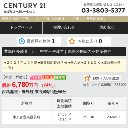
豊島区長崎６丁目 中古一戸建て(売買 中古一戸建て) | 豊島区長崎 |
トップページ
お問い合わせ
地図表示
1
0
最近見た物件
お気に入り
豊島区長崎６丁目 中古一戸建て | 豊島区長崎の不動産物件
■２０２４年１０月築 ■東長崎駅徒歩７分 ■未入居 ■２ＳＬＤＫ ■北西側公道
に面す
【中古一戸建て】
お気
6,780
価格
万円 （税無）
物件コード:036501-223109
西武池袋・豊島線 東長崎駅 徒歩9分
建物面積
所在地
間取り
築年月
土地面積
2
64.59m
東京都豊島区長崎
2SLDK
2024/10
2
45.79m