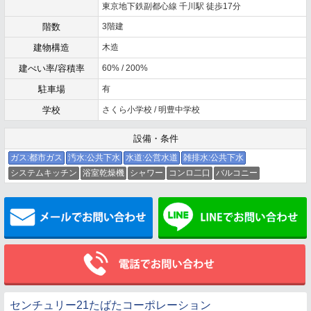
東京地下鉄副都心線 千川駅 徒歩17分
階数
3階建
建物構造
木造
建ぺい率/容積率
60% / 200%
駐車場
有
学校
さくら小学校 / 明豊中学校
設備・条件
ガス:都市ガス
汚水:公共下水
水道:公営水道
雑排水:公共下水
システムキッチン
浴室乾燥機
シャワー
コンロ二口
バルコニー
メールでお問い合わせ
センチュリー21たばたコーポレーション