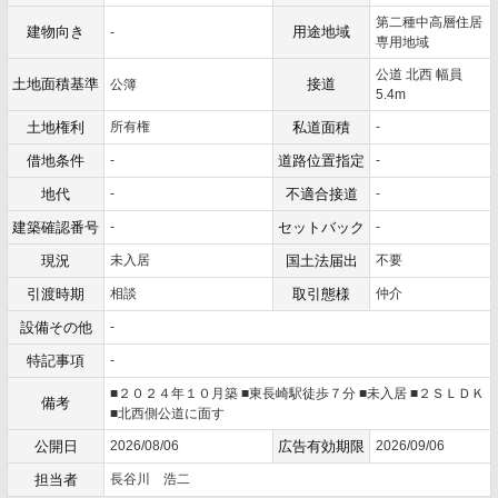
第二種中高層住居
建物向き
用途地域
-
専用地域
公道 北西 幅員
土地面積基準
接道
公簿
5.4m
土地権利
所有権
私道面積
-
借地条件
-
道路位置指定
-
地代
-
不適合接道
-
建築確認番号
-
セットバック
-
現況
未入居
国土法届出
不要
引渡時期
相談
取引態様
仲介
設備その他
-
特記事項
-
■２０２４年１０月築 ■東長崎駅徒歩７分 ■未入居 ■２ＳＬＤＫ
備考
■北西側公道に面す
公開日
2026/08/06
広告有効期限
2026/09/06
担当者
長谷川 浩二