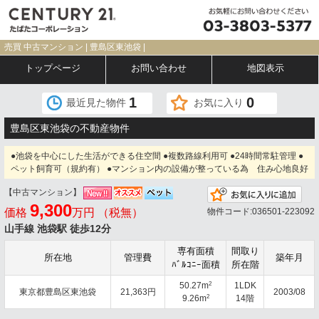
売買 中古マンション | 豊島区東池袋 |
トップページ
お問い合わせ
地図表示
1
0
最近見た物件
お気に入り
豊島区東池袋の不動産物件
●池袋を中心にした生活ができる住空間 ●複数路線利用可 ●24時間常駐管理 ●
ペット飼育可（規約有） ●マンション内の設備が整っている為 住み心地良好
【中古マンション】
お気
9,300
価格
万円 （税無）
物件コード:036501-223092
山手線 池袋駅 徒歩12分
専有面積
間取り
所在地
管理費
築年月
ﾊﾞﾙｺﾆｰ面積
所在階
2
50.27m
1LDK
東京都豊島区東池袋
21,363円
2003/08
2
9.26m
14階