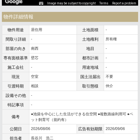
Image may be subject to copyright
Terms
Report a problem
物件詳細情報
物件用途
居住用
土地面積
-
間取り詳細
-
土地権利
所有権
部屋の向き
南西
地目
-
専有面積基準
壁芯
都市計画
-
施工会社
-
用途地域
-
現況
空室
国土法届出
不要
引渡時期
相談
取引態様
仲介
設備その他
-
特記事項
-
●池袋を中心にした生活ができる住空間 ●複数路線利用可 ●ペ
備考
ット飼育可（規約有）
公開日
2026/08/06
広告有効期限
2026/09/06
担当者
長谷川 浩二