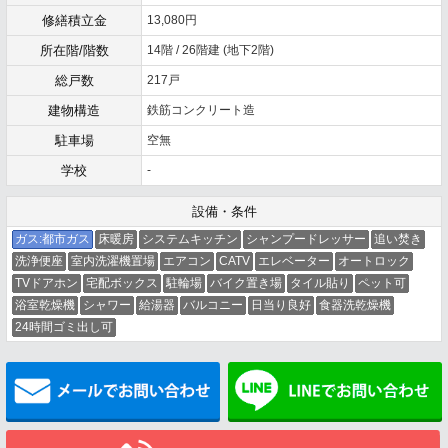
修繕積立金
13,080円
所在階/階数
14階 / 26階建 (地下2階)
総戸数
217戸
建物構造
鉄筋コンクリート造
駐車場
空無
学校
-
設備・条件
ガス:都市ガス
床暖房
システムキッチン
シャンプードレッサー
追い焚き
洗浄便座
室内洗濯機置場
エアコン
CATV
エレベーター
オートロック
TVドアホン
宅配ボックス
駐輪場
バイク置き場
タイル貼り
ペット可
浴室乾燥機
シャワー
給湯器
バルコニー
日当り良好
食器洗乾燥機
24時間ゴミ出し可
メールでお問い合わせ