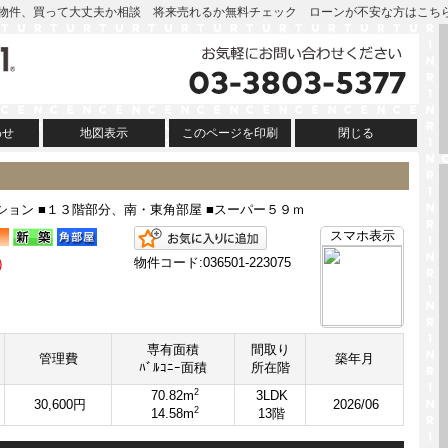
| この物件、買って大丈夫か相談 将来売れるか無料チェック ローンが不安な方はこち
わせ
地図表示
このページを印刷
閉じる
ション ■１３階部分、南・東角部屋 ■スーパー５９ｍ
お気に入りに追加
スマホ表示
）
物件コード:036501-223075
専有面積
間取り
管理費
築年月
ﾊﾞﾙｺﾆｰ面積
所在階
2
70.82m
3LDK
30,600円
2026/06
2
14.58m
13階