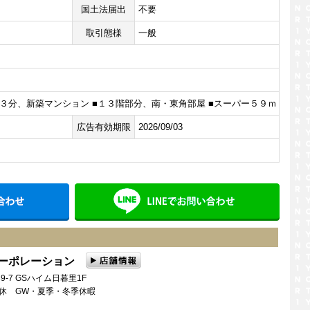
国土法届出
不要
取引態様
一般
３分、新築マンション ■１３階部分、南・東角部屋 ■スーパー５９ｍ
広告有効期限
2026/09/03
メールでお問い合わせ
LINE
コーポレーション
9-7 GSハイム日暮里1F
曜日定休 GW・夏季・冬季休暇