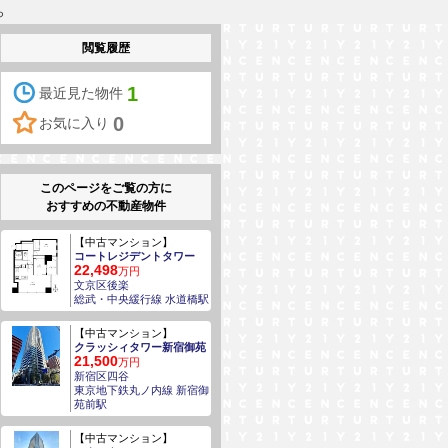
ら
閲覧履歴
1
最近見た物件
0
お気に入り
このページをご覧の方に
おすすめの不動産物件
【中古マンション】
コートレジデントタワー
22,498
万円
文京区後楽
総武・中央緩行線 水道橋駅
【中古マンション】
クラッシィタワー新宿御苑
21,500
万円
新宿区四谷
東京地下鉄丸ノ内線 新宿御
苑前駅
【中古マンション】