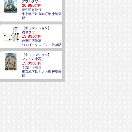
アウルタワー
20,980
万円
豊島区東池袋
東京地下鉄有楽町線 東池袋
駅
【中古マンション】
浅草タワー
19,990
万円
台東区西浅草
つくばエクスプレス 浅草駅
【中古マンション】
フォルム小石川
19,990
万円
文京区小石川
東京地下鉄丸ノ内線 後楽園
駅