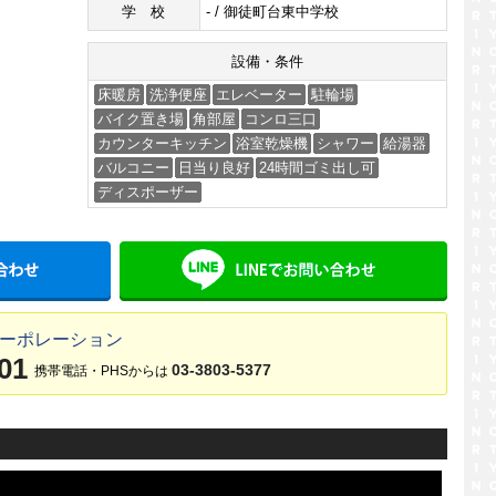
学校
- / 御徒町台東中学校
設備・条件
床暖房
洗浄便座
エレベーター
駐輪場
バイク置き場
角部屋
コンロ三口
カウンターキッチン
浴室乾燥機
シャワー
給湯器
バルコニー
日当り良好
24時間ゴミ出し可
ディスポーザー
メールでお問い合わせ
LINE
コーポレーション
01
03-3803-5377
携帯電話・PHSからは