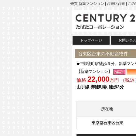
売買 新築マンション | 台東区台東 
トップページ
お問い合
台東区台東の不動産物件
■仲御徒町駅徒歩３分、新築マン
【新築マンション】
22,000
価格
万円 （税込
山手線 御徒町駅 徒歩3分
所在地
東京都台東区台東