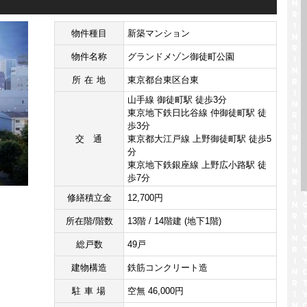
物件種目
新築マンション
物件名称
グランドメゾン御徒町公園
所在地
東京都台東区台東
山手線 御徒町駅 徒歩3分
東京地下鉄日比谷線 仲御徒町駅 徒
歩3分
交通
東京都大江戸線 上野御徒町駅 徒歩5
分
東京地下鉄銀座線 上野広小路駅 徒
歩7分
修繕積立金
12,700円
所在階/階数
13階 / 14階建 (地下1階)
総戸数
49戸
建物構造
鉄筋コンクリート造
駐車場
空無 46,000円