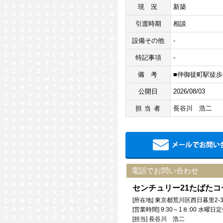
現況
新築
引渡時期
相談
設備その他
-
特記事項
-
備考
■仲御徒町駅徒歩
公開日
2026/08/03
担当者
長谷川 浩二
電話でお問い合わせ
センチュリー21たばた
[所在地] 東京都荒川区西日暮里2-3
[営業時間] 9:30～1８:00 水
[担当] 長谷川 浩二