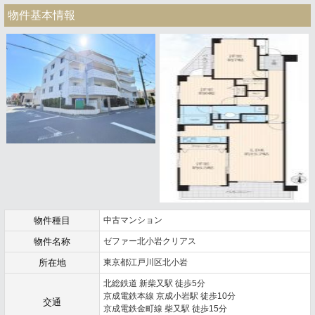
物件基本情報
物件種目
中古マンション
物件名称
ゼファー北小岩クリアス
所在地
東京都江戸川区北小岩
北総鉄道 新柴又駅 徒歩5分
京成電鉄本線 京成小岩駅 徒歩10分
交通
京成電鉄金町線 柴又駅 徒歩15分