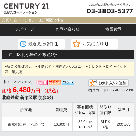
売買 中古マンション | 江戸川区北小岩 |
トップページ
お問い合わせ
地図表示
1
0
最近見た物件
お気に入り
江戸川区北小岩の不動産物件
■新柴又駅徒歩5分 ■４階部分・南向きバルコニー ■３ＬＤＫ ■ＥＶ ■ペット
可・細則有
【中古マンション】
お気
6,480
価格
万円 （税込）
物件コード:036501-222890
北総鉄道 新柴又駅 徒歩5分
専有面積
間取り
所在地
管理費
築年月
ﾊﾞﾙｺﾆｰ面積
所在階
2
82.64m
3LDK
東京都江戸川区北小岩
16,800円
2005/03
2
13.18m
4階