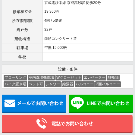
京成電鉄本線 京成高砂駅 徒歩20分
修繕積立金
19,360円
所在階/階数
4階 / 5階建
総戸数
32戸
建物構造
鉄筋コンクリート造
駐車場
空無 15,000円
学校
-
設備・条件
フローリング
室内洗濯機置場
Wクローゼット
エレベーター
駐輪場
バイク置き場
ペット可
シャワー
給湯器
バルコニー
2面バルコニー
メールでお問い合わせ