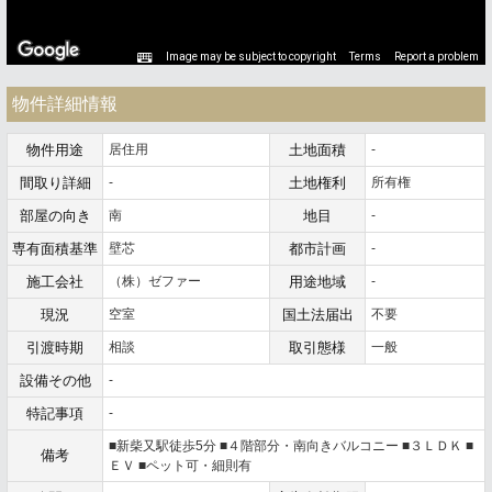
Image may be subject to copyright
Terms
Report a problem
物件詳細情報
物件用途
居住用
土地面積
-
間取り詳細
-
土地権利
所有権
部屋の向き
南
地目
-
専有面積基準
壁芯
都市計画
-
施工会社
（株）ゼファー
用途地域
-
現況
空室
国土法届出
不要
引渡時期
相談
取引態様
一般
設備その他
-
特記事項
-
■新柴又駅徒歩5分 ■４階部分・南向きバルコニー ■３ＬＤＫ ■
備考
ＥＶ ■ペット可・細則有