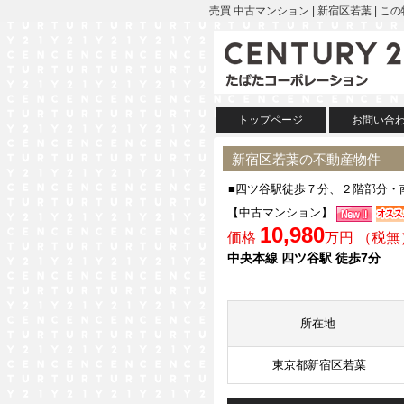
売買 中古マンション | 新宿区若葉 
トップページ
お問い合
新宿区若葉の不動産物件
■四ツ谷駅徒歩７分、２階部分・南
【中古マンション】
10,980
価格
万円 （税無
中央本線 四ツ谷駅 徒歩7分
所在地
東京都新宿区若葉