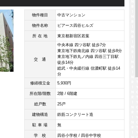
物件種目
中古マンション
物件名称
ピアース四谷ヒルズ
所在地
東京都新宿区若葉
中央本線 四ツ谷駅 徒歩7分
東京地下鉄南北線 四ツ谷駅 徒歩8分
東京地下鉄丸ノ内線 四谷三丁目駅
交通
徒歩14分
総武・中央緩行線 信濃町駅 徒歩14
分
修繕積立金
5,930円
所在階/階数
2階 / 6階建
総戸数
25戸
建物構造
鉄筋コンクリート造
駐車場
無
学校
四谷小学校 / 四谷中学校