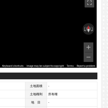
Image may be subject to copyright
Terms
Report a problem
Keyboard shortcuts
土地面積
-
土地権利
所有権
地目
-