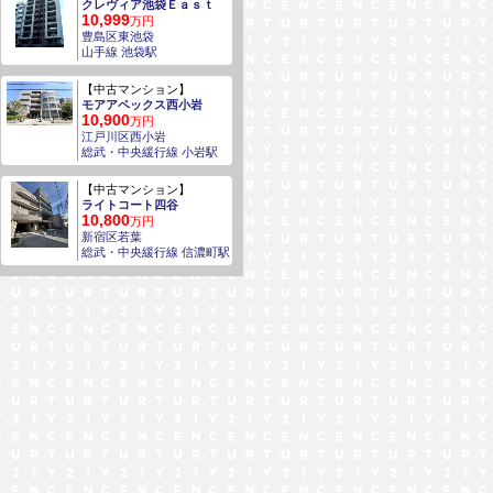
クレヴィア池袋Ｅａｓｔ
10,999
万円
豊島区東池袋
山手線 池袋駅
【中古マンション】
モアアペックス西小岩
10,900
万円
江戸川区西小岩
総武・中央緩行線 小岩駅
【中古マンション】
ライトコート四谷
10,800
万円
新宿区若葉
総武・中央緩行線 信濃町駅