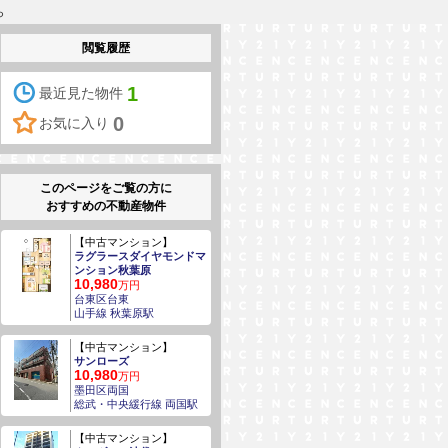
ら
閲覧履歴
1
最近見た物件
0
お気に入り
このページをご覧の方に
おすすめの不動産物件
【中古マンション】
ラグラースダイヤモンドマ
ンション秋葉原
10,980
万円
台東区台東
山手線 秋葉原駅
【中古マンション】
サンローズ
10,980
万円
墨田区両国
総武・中央緩行線 両国駅
【中古マンション】