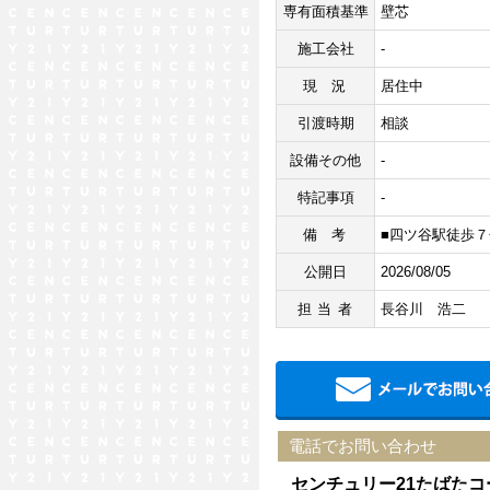
専有面積基準
壁芯
施工会社
-
現況
居住中
引渡時期
相談
設備その他
-
特記事項
-
備考
■四ツ谷駅徒歩７
公開日
2026/08/05
担当者
長谷川 浩二
電話でお問い合わせ
センチュリー21たばた