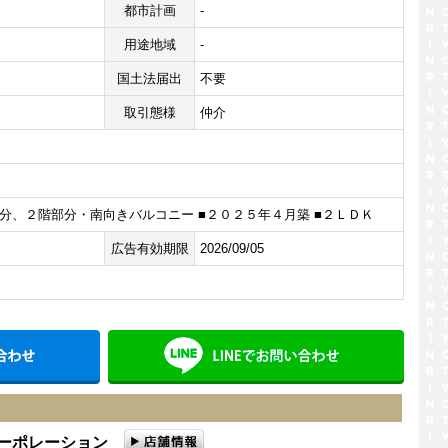
都市計画
-
用途地域
-
国土法届出
不要
取引態様
仲介
分、２階部分・南向きバルコニー ■２０２５年４月築 ■２ＬＤＫ
広告有効期限
2026/09/05
メールでお問い合わせ
LINE
コーポレーション