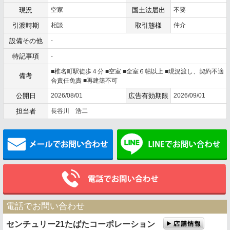
現況
空家
国土法届出
不要
引渡時期
相談
取引態様
仲介
設備その他
-
特記事項
-
■椎名町駅徒歩４分 ■空室 ■全室６帖以上 ■現況渡し、契約不適
備考
合責任免責 ■再建築不可
公開日
2026/08/01
広告有効期限
2026/09/01
担当者
長谷川 浩二
メールでお問い合わせ
電話でお問い合わせ
センチュリー21たばたコーポレーション