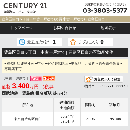
豊島区目白５丁目 中古一戸建て(売買 中古一戸建て) | 豊島区目白 |
トップページ
お問い合わせ
地図表示
1
0
最近見た物件
お気に入り
豊島区目白５丁目 中古一戸建て | 豊島区目白の不動産物件
■椎名町駅徒歩４分 ■空室 ■全室６帖以上 ■現況渡し、契約不適合責任免責 ■
再建築不可
【中古一戸建て】
お気
3,400
価格
万円 （税無）
物件コード:036501-222651
西武池袋・豊島線 椎名町駅 徒歩4分
建物面積
所在地
間取り
築年月
土地面積
2
85.94m
東京都豊島区目白
3LDK
1957/08
2
78.01m