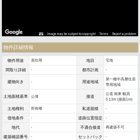
Image may be subject to copyright
Terms
Report a problem
物件詳細情報
物件用途
居住用
地目
宅地
間取り詳細
-
都市計画
-
第一種中高層住居
建物向き
用途地域
-
専用地域
公道 南東 幅員
土地面積基準
接道
公簿
5.13m (接面1m)
土地権利
所有権
私道面積
-
借地条件
-
道路位置指定
-
地代
-
不適合接道
再建築不可
建築確認番号
-
セットバック
-