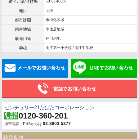
建ぺい率/容積率
60% / 400%
地目
宅地
都市計画
市街化区域
用途地域
準住居地域
最適用途
住宅用地
学校
渕江第一小学校 / 渕江中学校
メールでお問い合わせ
センチュリー21たばたコーポレーション
0120-360-201
03-3803-5377
携帯電話・PHSからは
紹介動画