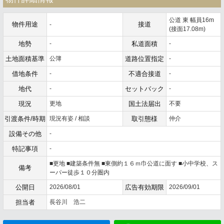
公道 東 幅員16m
物件用途
接道
-
(接面17.08m)
地勢
-
私道面積
-
土地面積基準
公簿
道路位置指定
-
借地条件
-
不適合接道
-
地代
-
セットバック
-
現況
更地
国土法届出
不要
引渡条件/時期
現況有姿 / 相談
取引態様
仲介
設備その他
-
特記事項
-
■更地 ■建築条件無 ■東側約１６ｍ巾公道に面す ■小中学校、ス
備考
ーパー徒歩１０分圏内
公開日
2026/08/01
広告有効期限
2026/09/01
担当者
長谷川 浩二