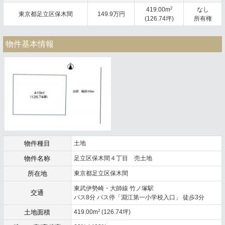
2
419.00m
なし
東京都足立区保木間
149.9万円
(126.74坪)
所有権
物件基本情報
物件種目
土地
物件名称
足立区保木間４丁目 売土地
所在地
東京都足立区保木間
東武伊勢崎・大師線 竹ノ塚駅
交通
バス8分 バス停「淵江第一小学校入口」 徒歩3分
2
土地面積
419.00m
(126.74坪)