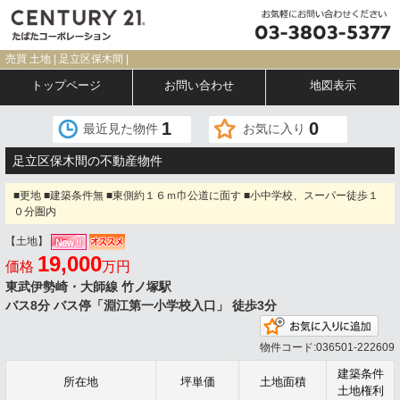
売買 土地 | 足立区保木間 |
トップページ
お問い合わせ
地図表示
1
0
最近見た物件
お気に入り
足立区保木間の不動産物件
■更地 ■建築条件無 ■東側約１６ｍ巾公道に面す ■小中学校、スーパー徒歩１
０分圏内
【土地】
19,000
価格
万円
東武伊勢崎・大師線 竹ノ塚駅
バス8分 バス停「淵江第一小学校入口」 徒歩3分
お気
物件コード:036501-222609
建築条件
所在地
坪単価
土地面積
土地権利