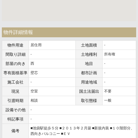
物件詳細情報
物件用途
居住用
土地面積
-
間取り詳細
-
土地権利
所有権
部屋の向き
西
地目
-
専有面積基準
壁芯
都市計画
-
施工会社
-
用途地域
-
現況
空室
国土法届出
不要
引渡時期
相談
取引態様
一般
設備その他
-
特記事項
-
■池袋駅徒歩５分 ■２０１３年２月築 ■新規内装 ■１０階部分、
備考
西向きバルコニー ■ＥＶ