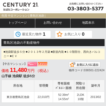
売買 中古マンション | 豊島区池袋 |
トップページ
お問い合わせ
地図表示
1
0
最近見た物件
お気に入り
豊島区池袋の不動産物件
■池袋駅徒歩５分 ■２０１３年２月築 ■新規内装 ■１０階部分、西向きバルコ
ニー ■ＥＶ
【中古マンション】
お気
11,480
価格
万円 （税込）
物件コード:036501-222424
山手線 池袋駅 徒歩5分
専有面積
間取り
所在地
管理費
築年月
ﾊﾞﾙｺﾆｰ面積
所在階
2
52.39m
2LDK
東京都豊島区池袋
22,010円
2013/02
2
14.55m
10階