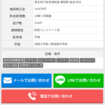
東京地下鉄有楽町線 要町駅 徒歩15分
修繕積立金
14,670円
所在階/階数
10階 / 30階建
総戸数
219戸
建物構造
鉄筋コンクリート造
駐車場
空無
学校
池袋小学校 / 西池袋中学校
設備・条件
室内洗濯機置場
エアコン
エレベーター
シャワー
給湯器
バルコニー
日当り良好
24時間ゴミ出し可
メールでお問い合わせ