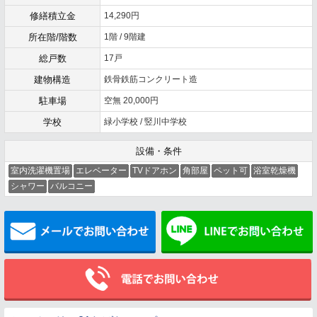
修繕積立金
14,290円
所在階/階数
1階 / 9階建
総戸数
17戸
建物構造
鉄骨鉄筋コンクリート造
駐車場
空無 20,000円
学校
緑小学校 / 竪川中学校
設備・条件
室内洗濯機置場
エレベーター
TVドアホン
角部屋
ペット可
浴室乾燥機
シャワー
バルコニー
メールでお問い合わせ