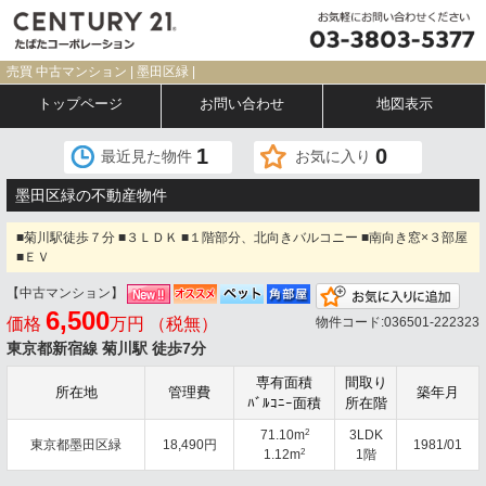
売買 中古マンション | 墨田区緑 |
トップページ
お問い合わせ
地図表示
1
0
最近見た物件
お気に入り
墨田区緑の不動産物件
■菊川駅徒歩７分 ■３ＬＤＫ ■１階部分、北向きバルコニー ■南向き窓×３部屋
■ＥＶ
【中古マンション】
お気
6,500
価格
万円 （税無）
物件コード:036501-222323
東京都新宿線 菊川駅 徒歩7分
専有面積
間取り
所在地
管理費
築年月
ﾊﾞﾙｺﾆｰ面積
所在階
2
71.10m
3LDK
東京都墨田区緑
18,490円
1981/01
2
1.12m
1階