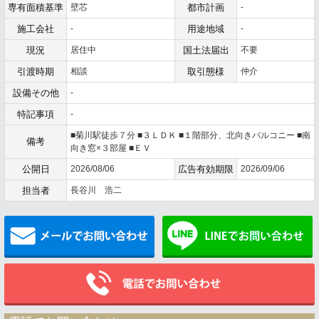
専有面積基準
壁芯
都市計画
-
施工会社
-
用途地域
-
現況
居住中
国土法届出
不要
引渡時期
相談
取引態様
仲介
設備その他
-
特記事項
-
■菊川駅徒歩７分 ■３ＬＤＫ ■１階部分、北向きバルコニー ■南
備考
向き窓×３部屋 ■ＥＶ
公開日
2026/08/06
広告有効期限
2026/09/06
担当者
長谷川 浩二
メールでお問い合わせ