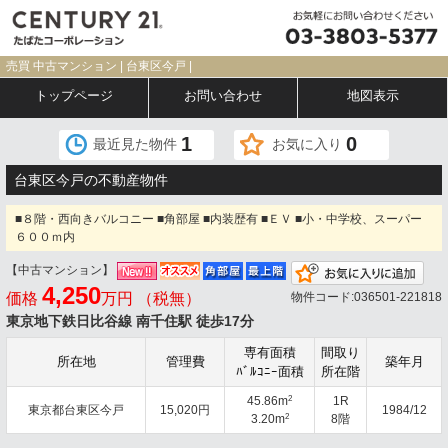
売買 中古マンション | 台東区今戸 |
トップページ
お問い合わせ
地図表示
1
0
最近見た物件
お気に入り
台東区今戸の不動産物件
■８階・西向きバルコニー ■角部屋 ■内装歴有 ■ＥＶ ■小・中学校、スーパー
６００ｍ内
【中古マンション】
お気
4,250
価格
万円 （税無）
物件コード:036501-221818
東京地下鉄日比谷線 南千住駅 徒歩17分
専有面積
間取り
所在地
管理費
築年月
ﾊﾞﾙｺﾆｰ面積
所在階
2
45.86m
1R
東京都台東区今戸
15,020円
1984/12
2
3.20m
8階