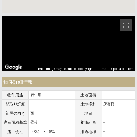
ストリートビュー未対応エリアです。
Image may be subject to copyright
Terms
Report a problem
物件詳細情報
物件用途
居住用
土地面積
-
間取り詳細
-
土地権利
所有権
部屋の向き
西
地目
-
専有面積基準
壁芯
都市計画
-
施工会社
（株）小川建設
用途地域
-