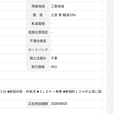
用途地域
工業地域
接道
公道 東 幅員12m
私道面積
-
道路位置指定
-
不適合接道
-
セットバック
-
国土法届出
不要
取引態様
仲介
２分 ■新規内装・外装済 ■３ＬＤＫ＋車庫 ■東側約１２ｍ巾公道に面
広告有効期限
2026/09/03