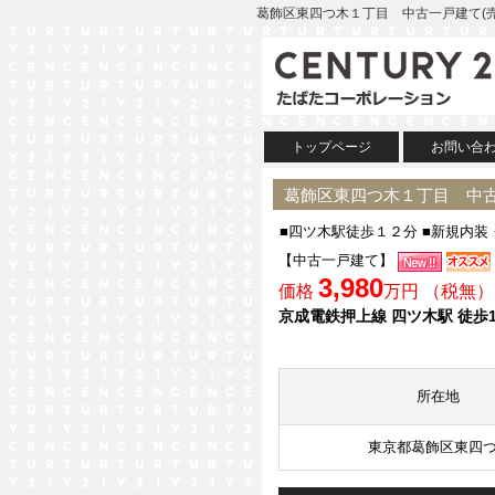
葛飾区東四つ木１丁目 中古一戸建て(売
トップページ
お問い合
葛飾区東四つ木１丁目 中古
■四ツ木駅徒歩１２分 ■新規内装
【中古一戸建て】
3,980
価格
万円 （税無）
京成電鉄押上線 四ツ木駅 徒歩1
所在地
東京都葛飾区東四