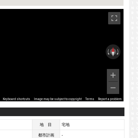
です。
Image may be subject to copyright
Terms
Report a problem
Keyboard shortcuts
地目
宅地
都市計画
-