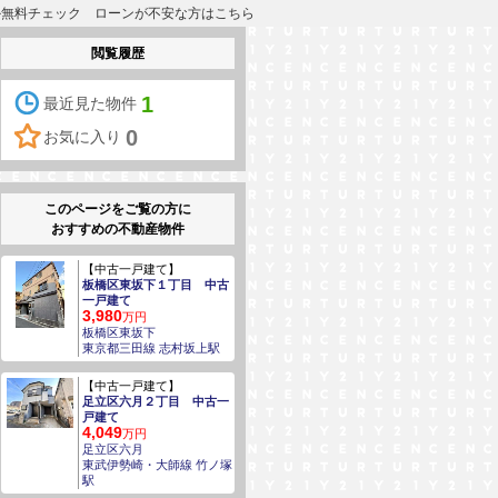
るか無料チェック ローンが不安な方はこちら
閲覧履歴
1
最近見た物件
0
お気に入り
このページをご覧の方に
おすすめの不動産物件
【中古一戸建て】
板橋区東坂下１丁目 中古
一戸建て
3,980
万円
板橋区東坂下
東京都三田線 志村坂上駅
【中古一戸建て】
足立区六月２丁目 中古一
戸建て
4,049
万円
足立区六月
東武伊勢崎・大師線 竹ノ塚
駅