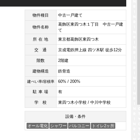
物件種目
中古一戸建て
葛飾区東四つ木１丁目 中古一戸建
物件名称
て
所在地
東京都葛飾区東四つ木
交通
京成電鉄押上線 四ツ木駅 徒歩12分
階数
2階建
建物構造
鉄骨造
60% / 200%
建ぺい率/容積率
駐車場
有
学校
東四つ木小学校 / 中川中学校
設備・条件
オール電化
シャワー
バルコニー
トイレ2ヶ所