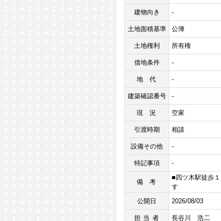
建物向き
-
土地面積基準
公簿
土地権利
所有権
借地条件
-
地代
-
建築確認番号
-
現況
空家
引渡時期
相談
設備その他
-
特記事項
-
■四ツ木駅徒歩１
備考
す
公開日
2026/08/03
担当者
長谷川 浩二