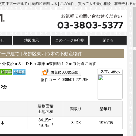
買 中古一戸建て) | 葛飾区東四つ木 | この物件、買って大丈夫か相談 将来売れ
わせ
地図表示
このページを印刷
閉じる
一戸建て | 葛飾区東四つ木の不動産物件
・外装済 ■３ＬＤＫ＋車庫 ■東側約１２ｍ巾公道に面す
お気に入りに追加
スマホ表示
物件コード:036501-221796
2分
建物面積
間取り
築年月
土地面積
2
84.15m
つ木
3LDK
1970/05
2
49.78m