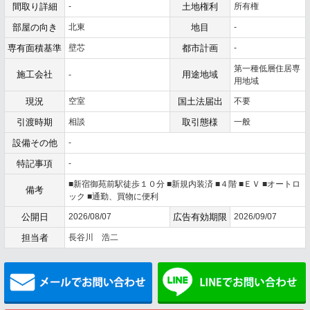
間取り詳細
-
土地権利
所有権
部屋の向き
北東
地目
-
専有面積基準
壁芯
都市計画
-
第一種低層住居専
施工会社
用途地域
-
用地域
現況
空室
国土法届出
不要
引渡時期
相談
取引態様
一般
設備その他
-
特記事項
-
■新宿御苑前駅徒歩１０分 ■新規内装済 ■４階 ■ＥＶ ■オートロ
備考
ック ■通勤、買物に便利
公開日
2026/08/07
広告有効期限
2026/09/07
担当者
長谷川 浩二
メールでお問い合わせ