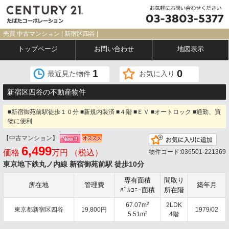
売買 中古マンション | 新宿区四谷 |
トップページ
お問い合わせ
地図表示
1
0
最近見た物件
お気に入り
新宿区四谷の不動産物件
■新宿御苑前駅徒歩１０分 ■新規内装済 ■４階 ■ＥＶ ■オートロック ■通勤、買
物に便利
【中古マンション】
お気
6,499
価格
万円 （税込）
物件コード:036501-221369
東京地下鉄丸ノ内線 新宿御苑前駅 徒歩10分
専有面積
間取り
所在地
管理費
築年月
ﾊﾞﾙｺﾆｰ面積
所在階
2
67.07m
2LDK
東京都新宿区四谷
19,800円
1979/02
2
5.51m
4階