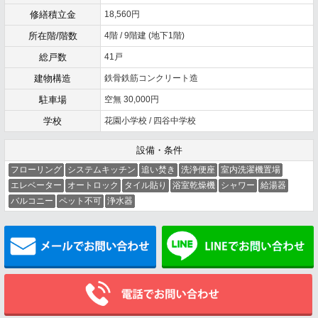
修繕積立金
18,560円
所在階/階数
4階 / 9階建 (地下1階)
総戸数
41戸
建物構造
鉄骨鉄筋コンクリート造
駐車場
空無 30,000円
学校
花園小学校 / 四谷中学校
設備・条件
フローリング
システムキッチン
追い焚き
洗浄便座
室内洗濯機置場
エレベーター
オートロック
タイル貼り
浴室乾燥機
シャワー
給湯器
バルコニー
ペット不可
浄水器
メールでお問い合わせ